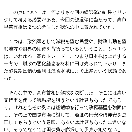
この点については、何よりも今回の総選挙の結果とリン
クして考える必要がある。今回の総選挙に当たって、高市
早苗首相は２つの矛盾した状況の中に置かれていた。
１つは、政治家として減税を望む民意や、財政出動を望
む地方や財界の期待を背負っているということ。もう１つ
は、いわゆる「高市トレード」、つまり日本株は上昇する
一方で、財政の悪化懸念を材料に円は売られて下がり、ま
た超長期国債の金利は危険水域にまで上昇という状態であ
った。
そんな中で、高市首相は解散を決断した。そこには高い
支持率を使って議席増を狙うという計算もあったであろ
う。けれどもその奥には総選挙を行って政権基盤を強固に
し、その上で国際市場に対して、過度の円安や債券安を是
正してもらうという意図、あるいは計算もあったに違いな
い。そうでなくては国債費が膨張して予算が組めないし、