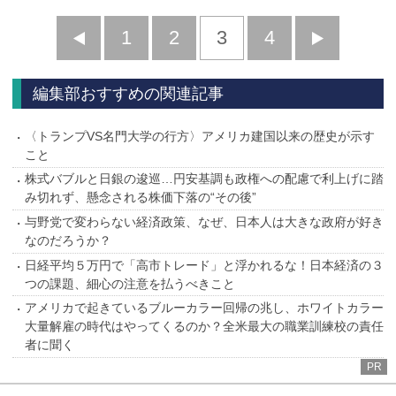
前
1
2
3
4
次
へ
へ
編集部おすすめの関連記事
〈トランプVS名門大学の行方〉アメリカ建国以来の歴史が示す
こと
株式バブルと日銀の逡巡…円安基調も政権への配慮で利上げに踏
み切れず、懸念される株価下落の“その後”
与野党で変わらない経済政策、なぜ、日本人は大きな政府が好き
なのだろうか？
日経平均５万円で「高市トレード」と浮かれるな！日本経済の３
つの課題、細心の注意を払うべきこと
アメリカで起きているブルーカラー回帰の兆し、ホワイトカラー
大量解雇の時代はやってくるのか？全米最大の職業訓練校の責任
者に聞く
PR