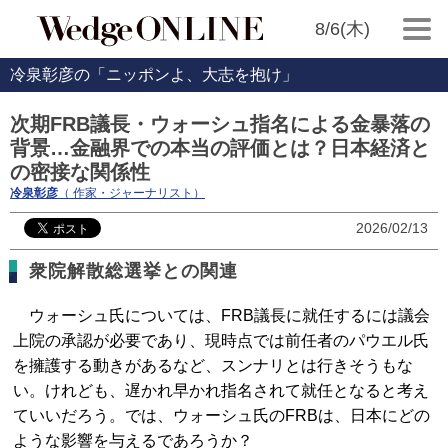
8/6(木)
冷泉彰彦の「ニッポンよ、大志を抱け」
次期FRB議長・ウォーシュ指名による金暴落の
背景…金融界での本当の評価とは？日本経済と
の密接な関係性
冷泉彰彦
（ 作家・ジャーナリスト）
2026/02/13
衆院解散総選挙との関連
ウォーシュ氏については、FRB議長に就任するには議会
上院の承認が必要であり、現時点では前任者のパウエル氏
を擁護する動きがあるなど、スンナリとは行きそうもな
い。けれども、遅かれ早かれ指名されて就任となると考え
ていいだろう。では、ウォーシュ氏のFRBは、日本にどの
ような影響を与えるであろうか？