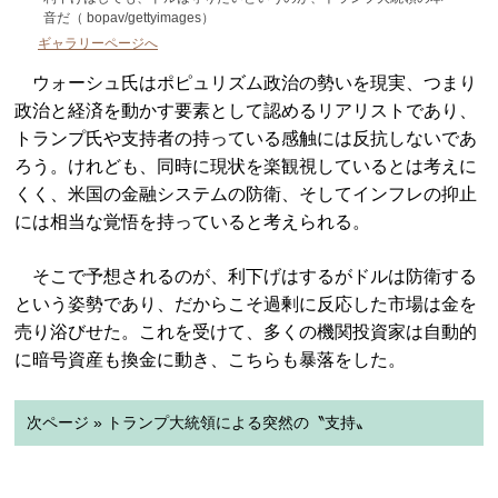
音だ（ bopav/gettyimages）
ギャラリーページへ
ウォーシュ氏はポピュリズム政治の勢いを現実、つまり
政治と経済を動かす要素として認めるリアリストであり、
トランプ氏や支持者の持っている感触には反抗しないであ
ろう。けれども、同時に現状を楽観視しているとは考えに
くく、米国の金融システムの防衛、そしてインフレの抑止
には相当な覚悟を持っていると考えられる。
そこで予想されるのが、利下げはするがドルは防衛する
という姿勢であり、だからこそ過剰に反応した市場は金を
売り浴びせた。これを受けて、多くの機関投資家は自動的
に暗号資産も換金に動き、こちらも暴落をした。
次ページ » トランプ大統領による突然の〝支持〟