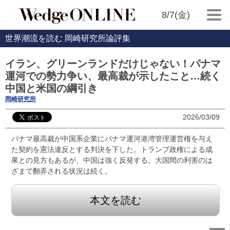
8/7(金)
世界潮流を読む 岡崎研究所論評集
イラン、グリーンランドだけじゃない！パナマ
運河での勢力争い、最高裁が示したこと…続く
中国と米国の綱引き
岡崎研究所
2026/03/09
パナマ最高裁が中国系企業にパナマ運河港湾管理運営権を与え
た契約を憲法違反とする判決を下した。トランプ政権による成
果との見方もあるが、中国は強く反発する。大国間の利害のは
ざまで翻弄される状況は続く。
本文を読む