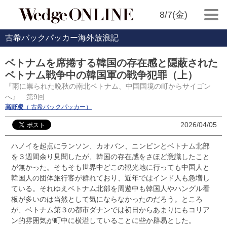
8/7(金)
古希バックパッカー海外放浪記
ベトナムを席捲する韓国の存在感と隠蔽された
ベトナム戦争中の韓国軍の戦争犯罪（上）
『雨に祟られた晩秋の南北ベトナム、中国国境の町からサイゴン
へ』 第9回
高野凌
（ 古希バックパッカー）
2026/04/05
ハノイを起点にランソン、カオバン、ニンビンとベトナム北部
を３週間余り見聞したが、韓国の存在感をさほど意識したこと
が無かった。そもそも世界中どこの観光地に行っても中国人と
韓国人の団体旅行客が群れており、近年ではインド人も急増し
ている。それゆえベトナム北部を周遊中も韓国人やハングル看
板が多いのは当然として気にならなかったのだろう。ところ
が、ベトナム第３の都市ダナンでは初日からあまりにもコリア
ン的雰囲気が町中に横溢していることに些か辟易とした。