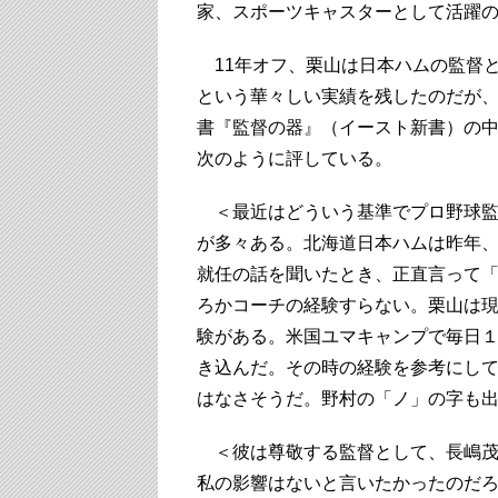
家、スポーツキャスターとして活躍
11年オフ、栗山は日本ハムの監督
という華々しい実績を残したのだが、
書『監督の器』（イースト新書）の
次のように評している。
＜最近はどういう基準でプロ野球監
が多々ある。北海道日本ハムは昨年
就任の話を聞いたとき、正直言って
ろかコーチの経験すらない。栗山は
験がある。米国ユマキャンプで毎日
き込んだ。その時の経験を参考にし
はなさそうだ。野村の「ノ」の字も
＜彼は尊敬する監督として、長嶋茂
私の影響はないと言いたかったのだ