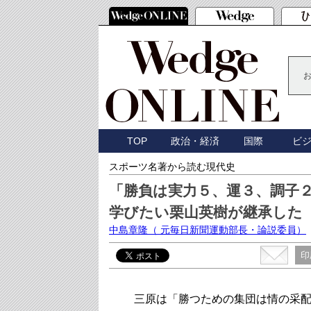
TOP
政治・経済
国際
ビ
スポーツ名著から読む現代史
「勝負は実力５、運３、調子
学びたい栗山英樹が継承した
中島章隆
（ 元毎日新聞運動部長・論説委員）
印
三原は「勝つための集団は情の采配