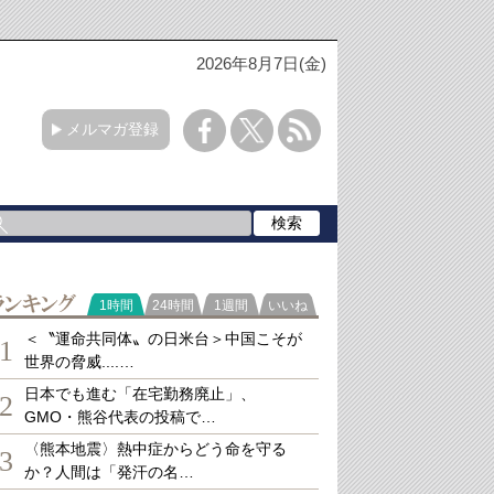
2026年8月7日(金)
メルマガ登録
ランキング
1時間
24時間
1週間
いいね
＜〝運命共同体〟の日米台＞中国こそが
1
世界の脅威....…
日本でも進む「在宅勤務廃止」、
2
GMO・熊谷代表の投稿で…
〈熊本地震〉熱中症からどう命を守る
3
か？人間は「発汗の名…