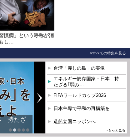
習慣病」という呼称が消
もし…
»すべての特集を見る
台湾「麗しの島」の実像
エネルギー依存国家・日本 持
たざる｢弱み…
FIFAワールドカップ2026
日本主導で平和の再構築を
本 持たざ
造船立国ニッポンへ
»もっと見る