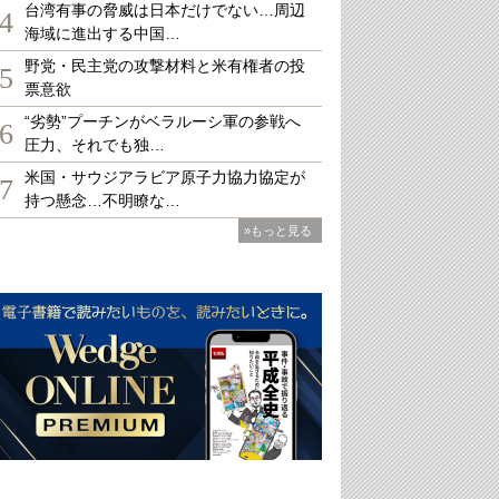
台湾有事の脅威は日本だけでない…周辺
4
海域に進出する中国…
野党・民主党の攻撃材料と米有権者の投
5
票意欲
“劣勢”プーチンがベラルーシ軍の参戦へ
6
圧力、それでも独…
米国・サウジアラビア原子力協力協定が
7
持つ懸念…不明瞭な…
»もっと見る