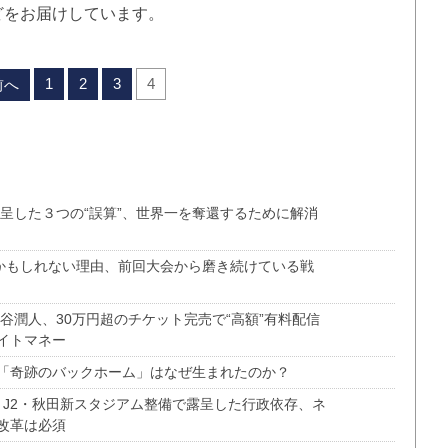
どをお届けしています。
1
2
3
4
前へ
呈した３つの“誤算”、世界一を奪還するために解消
るかもしれない理由、前回大会から磨き続けている戦
谷潤人、30万円超のチケット完売で“高額”有料配信
イトマネー
「奇跡のバックホーム」はなぜ生まれたのか？
、J2・秋田新スタジアム整備で露呈した行政依存、ネ
改革は必須