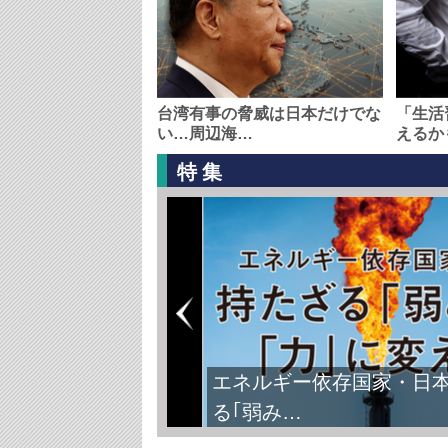
台湾有事の脅威は日本だけでな
「生活
い…周辺海…
えるか
特集
エネルギー依存国家・日
る｢弱み…