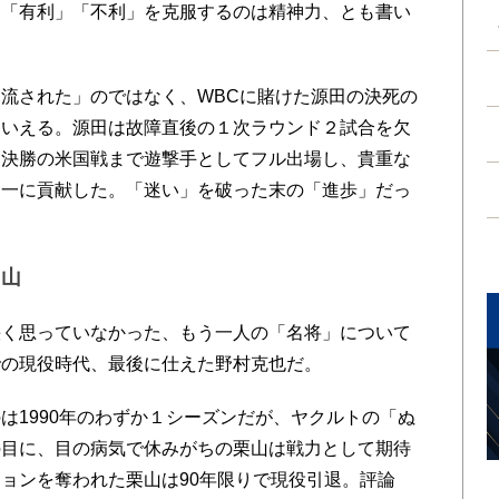
る「有利」「不利」を克服するのは精神力、とも書い
流された」のではなく、WBCに賭けた源田の決死の
もいえる。源田は故障直後の１次ラウンド２試合を欠
ら決勝の米国戦まで遊撃手としてフル出場し、貴重な
界一に貢献した。「迷い」を破った末の「進歩」だっ
栗山
く思っていなかった、もう一人の「名将」について
での現役時代、最後に仕えた野村克也だ。
1990年のわずか１シーズンだが、ヤクルトの「ぬ
の目に、目の病気で休みがちの栗山は戦力として期待
ョンを奪われた栗山は90年限りで現役引退。評論