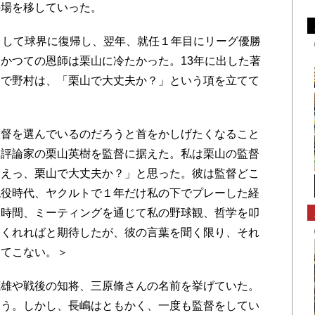
の場を移していった。
として球界に復帰し、翌年、就任１年目にリーグ優勝
かつての恩師は栗山に冷たかった。13年に出した著
中で野村は、「栗山で大丈夫か？」という項を立てて
督を選んでいるのだろうと首をかしげたくなること
、評論家の栗山英樹を監督に据えた。私は栗山の監督
「えっ、栗山で大丈夫か？」と思った。彼は監督どこ
現役時代、ヤクルトで１年だけ私の下でプレーした経
１時間、ミーティングを通じて私の野球観、哲学を叩
てくれればと期待したが、彼の言葉を聞く限り、それ
出てこない。＞
雄や戦後の知将、三原脩さんの名前を挙げていた。
ろう。しかし、長嶋はともかく、一度も監督をしてい