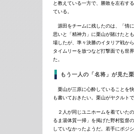
と教えている一方で、勝敗を左右す
ている。
源田をチームに残したのは、「情に
思いと「精神力」に栗山が賭けたと
場したが、準々決勝のイタリア戦か
タイムリーを放つなど打撃面でも世
た。
もう一人の「名将」が見た
栗山が三原に心酔していることを快
も書いておきたい。栗山がヤクルト
２人が同じユニホームを着ていたのは
るま湯体質一掃」を掲げた野村監督
していなかったようだ。若手にポジシ