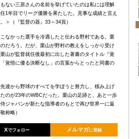
ともない三原さんの名前を挙げていたのは私には理解
任1年目でリーグ優勝を果たした。見事な成績と言え
。＞（『監督の器』33～34頁）
こなかった選手を冷遇したと伝わる野村である。栗
たのだろう。だが、栗山が野村の教えをしっかり受け
。栗山が監督就任後最初に出した著書のタイトル『覚
た「覚悟に優る決断なし」の言葉からとったと同書の
先達から野球のすべてを学ぼうと努力し、積み上げ
たのが23年のWBCだった。栗山の足跡と、あと一歩
、侍ジャパンが新たな指導者のもとで再び世界一に返
中敬称略）
X
メルマガ
でフォロー
に登録