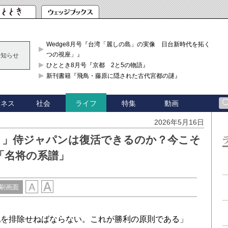
Wedge8月号『台湾「麗しの島」の実像 日台新時代を拓く「3
つの視座」』
お知らせ
ひととき8月号『京都 2と5の物語』
新刊書籍『飛鳥・藤原に隠された古代宮都の謎』
ジネス
社会
特集
動画
ライフ
2026年5月16日
２」侍ジャパンは復活できるのか？今こそ
「名将の系譜」
刷画面
を排除せねばならない。これが勝利の原則である」