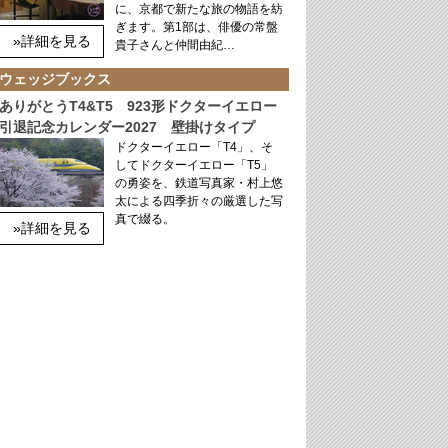
に、京都で新たな旅の物語を紡
ぎます。第1部は、俳優の常盤
»詳細を見る
貴子さんと仲間由紀…
ウェッジブックス
ありがとうT4&T5 923形ドクターイエロー
引退記念カレンダー2027 壁掛けタイプ
ドクターイエロー「T4」、そ
してドクターイエロー「T5」
の勇姿を、鉄道写真家・村上悠
太による四季折々の厳選した写
真で綴る。
»詳細を見る