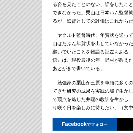
る姿を見たことのない、話をしたこ
できなかった。栗山は日本ハム監督就
るが、監督としての評価はこれからだ
ヤクルト監督時代、年賀状を送って
山はたぶん年賀状を出していなかっ
継いでいたことを物語る証左もある
悟』は、現役最後の年、野村が教え
あとがきで書いている。
勉強家の栗山が三原を筆頭に多くの
てきた研究の成果を実践の場で生かし
で頂点を逃した井端の教訓を生かし
り咲く日を楽しみに待ちたい。（文
Facebook
でフォロー