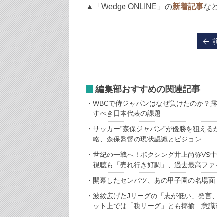
▲「Wedge ONLINE」の
新着記事
な
編集部おすすめの関連記事
WBCで侍ジャパンはなぜ負けたのか？露
すべき日本代表の課題
サッカー”森保ジャパン”が優勝を狙え
略、森保監督の現状認識とビジョン
世紀の一戦へ！ボクシング井上尚弥VS中
視聴も「売れ行き好調」、過去最高ファ
開幕したセンバツ、あの甲子園の名場面
波紋広げたJリーグの「志が低い」発言
ット上では「税リーグ」とも揶揄…意識