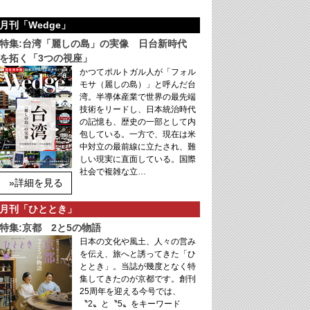
月刊「Wedge」
特集:台湾「麗しの島」の実像 日台新時代
を拓く「3つの視座」
かつてポルトガル人が「フォル
モサ（麗しの島）」と呼んだ台
湾。半導体産業で世界の最先端
技術をリードし、日本統治時代
の記憶も、歴史の一部として内
包している。一方で、現在は米
中対立の最前線に立たされ、難
しい現実に直面している。国際
社会で複雑な立…
»詳細を見る
月刊「ひととき」
特集:京都 2と5の物語
日本の文化や風土、人々の営み
を伝え、旅へと誘ってきた「ひ
ととき」。当誌が幾度となく特
集してきたのが京都です。創刊
25周年を迎える今号では、
〝2〟と〝5〟をキーワード