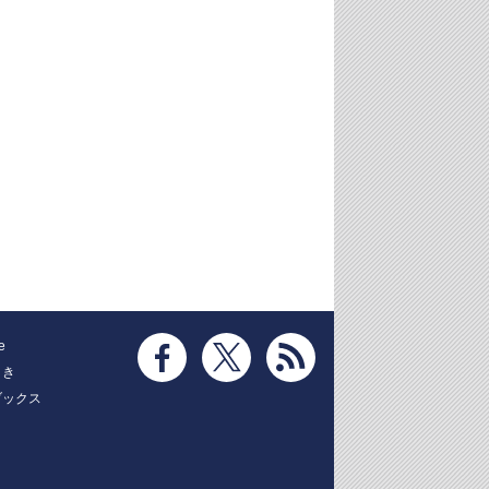
e
とき
ブックス