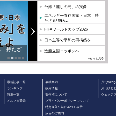
台湾「麗しの島」の実像
エネルギー依存国家・日本 持
たざる｢弱み…
FIFAワールドカップ2026
日本主導で平和の再構築を
本 持たざ
造船立国ニッポンへ
»もっと見る
最新記事一覧
会社案内
月刊Wedg
ランキング
採用情報
月刊ひと
特集一覧
著作権について
ウェッジ
メルマガ登録
プライバシーポリシーについて
特定商取引法に基づく表示
広告のご案内