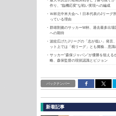
最大８試合の短期決戦をどう勝ち抜くか
作り、“臨機応変”な戦い実現への編成
Ｗ杯北中米大会へ！日本代表のJリーグ
っている理由
群雄割拠のサッカーW杯、過去最多出場
への期待
波紋広げたJリーグの「志が低い」発言
ット上では「税リーグ」とも揶揄…意識
サッカー”森保ジャパン”が優勝を狙え
略、森保監督の現状認識とビジョン
バックナンバー
新着記事