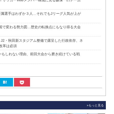
？サッカーW杯メンバー構成に見る森保一のチーム
所属選手はわずか３人…それでもJリーグ人気が上が
国で変わる勢力図…歴史の転換点にもなり得る大会
、J2・秋田新スタジアム整備で露呈した行政依存、ネ
改革は必須
るかもしれない理由、前回大会から磨き続けている戦
»もっと見る