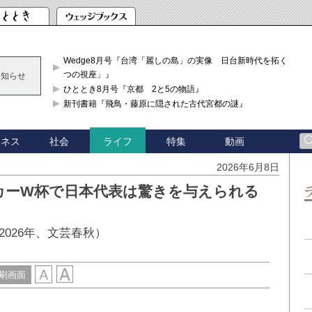
Wedge8月号『台湾「麗しの島」の実像 日台新時代を拓く「3
つの視座」』
お知らせ
ひととき8月号『京都 2と5の物語』
新刊書籍『飛鳥・藤原に隠された古代宮都の謎』
ジネス
社会
特集
動画
ライフ
2026年6月8日
カーW杯で日本代表は驚きを与えられる
026年、文芸春秋）
刷画面