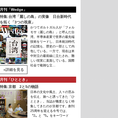
月刊「Wedge」
特集:台湾「麗しの島」の実像 日台新時代
を拓く「3つの視座」
かつてポルトガル人が「フォル
モサ（麗しの島）」と呼んだ台
湾。半導体産業で世界の最先端
技術をリードし、日本統治時代
の記憶も、歴史の一部として内
包している。一方で、現在は米
中対立の最前線に立たされ、難
しい現実に直面している。国際
社会で複雑な立…
»詳細を見る
月刊「ひととき」
特集:京都 2と5の物語
日本の文化や風土、人々の営み
を伝え、旅へと誘ってきた「ひ
ととき」。当誌が幾度となく特
集してきたのが京都です。創刊
25周年を迎える今号では、
〝2〟と〝5〟をキーワード