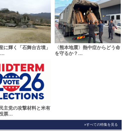
産に輝く「石舞台古墳」
〈熊本地震〉熱中症からどう命
0…
を守るか？…
民主党の攻撃材料と米有
投票…
»すべての特集を見る