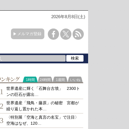
2026年8月8日(土)
メルマガ登録
ランキング
1時間
24時間
1週間
いいね
世界遺産に輝く「石舞台古墳」 2300ト
1
ンの巨石が露出…
世界遺産「飛鳥・藤原」の秘密 宮都が
2
繰り返し置かれた本…
〈特別展「空海と真言の名宝」で注目〉
3
空海はなぜ、120…