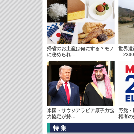
帰省のお土産は何にする？モノ
世界遺
に秘められ…
230
米国・サウジアラビア原子力協
野党・
力協定が持…
権者の
特集