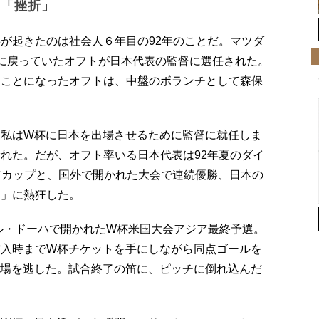
と「挫折」
が起きたのは社会人６年目の92年のことだ。マツダ
ダに戻っていたオフトが日本代表の監督に選任された。
ることになったオフトは、中盤のボランチとして森保
私はW杯に日本を出場させるために監督に就任しま
れた。だが、オフト率いる日本代表は92年夏のダイ
アカップと、国外で開かれた大会で連続優勝、日本の
ク」に熱狂した。
ル・ドーハで開かれたW杯米国大会アジア最終予選。
突入時までW杯チケットを手にしながら同点ゴールを
出場を逃した。試合終了の笛に、ピッチに倒れ込んだ
。