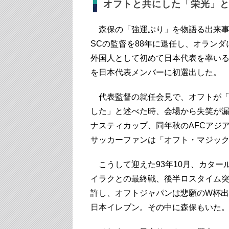
オフトと共にした「栄光」
森保の「強運ぶり」を物語る出来事
SCの監督を88年に退任し、オラン
外国人として初めて日本代表を率い
を日本代表メンバーに初選出した。
代表監督の就任会見で、オフトが「
した」と述べた時、会場から失笑が漏
ナスティカップ、同年秋のAFCアジ
サッカーファンは「オフト・マジッ
こうして迎えた93年10月、カター
イラクとの最終戦、後半ロスタイム
許し、オフトジャパンは悲願のW杯
日本イレブン。その中に森保もいた