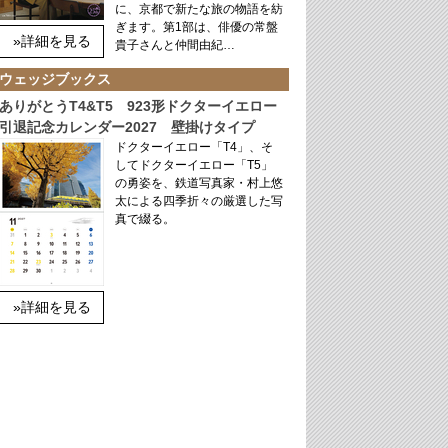
に、京都で新たな旅の物語を紡
ぎます。第1部は、俳優の常盤
»詳細を見る
貴子さんと仲間由紀…
ウェッジブックス
ありがとうT4&T5 923形ドクターイエロー
引退記念カレンダー2027 壁掛けタイプ
ドクターイエロー「T4」、そ
してドクターイエロー「T5」
の勇姿を、鉄道写真家・村上悠
太による四季折々の厳選した写
真で綴る。
»詳細を見る