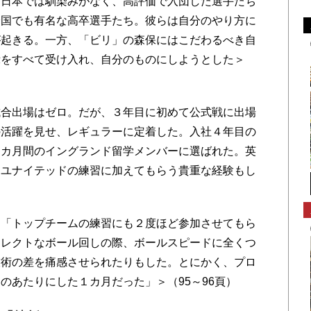
日本では馴染みがなく、高評価で入団した選手たち
全国でも有名な高卒選手たち。彼らは自分のやり方に
が起きる。一方、「ビリ」の森保にはこだわるべき自
示をすべて受け入れ、自分のものにしようとした＞
合出場はゼロ。だが、３年目に初めて公式戦に出場
の活躍を見せ、レギュラーに定着した。入社４年目の
１カ月間のイングランド留学メンバーに選ばれた。英
・ユナイテッドの練習に加えてもらう貴重な経験もし
「トップチームの練習にも２度ほど参加させてもら
イレクトなボール回しの際、ボールスピードに全くつ
技術の差を痛感させられたりもした。とにかく、プロ
のあたりにした１カ月だった」＞（95～96頁）