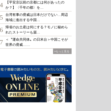
【平安京以前の京都には何があったの
4
か？】〈千年の都〉を…
台湾有事の脅威は日本だけでない…周辺
5
海域に進出する中国…
帰省のお土産は何にする？モノに秘めら
6
れたストーリーも届…
＜〝運命共同体〟の日米台＞中国こそが
7
世界の脅威....…
»もっと見る