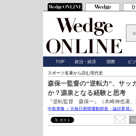
TOP
政治・経済
国際
ビ
スポーツ名著から読む現代史
森保一監督の“逆転力”、サッ
か？源泉となる経験と思考
『逆転監督 森保一』（木崎伸也著、2
中島章隆
（ 元毎日新聞運動部長・論説委員）
印