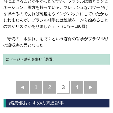
前に上げることが多かったですが、ブラジルは個とコンビ
ネーション、両方を持っている。フレッシュなパワーだけ
を求めるのであれば純也をウイングバックにしていたかも
しれませんが、ブラジル相手には連携を一から始めること
の方がリスクがありました」＞（179～180頁）
守備の「水漏れ」を防ぐという森保の哲学がブラジル戦
の逆転劇の元となった。
次ページ » 勝利を生む「装置」
前
1
2
3
4
次
へ
へ
編集部おすすめの関連記事