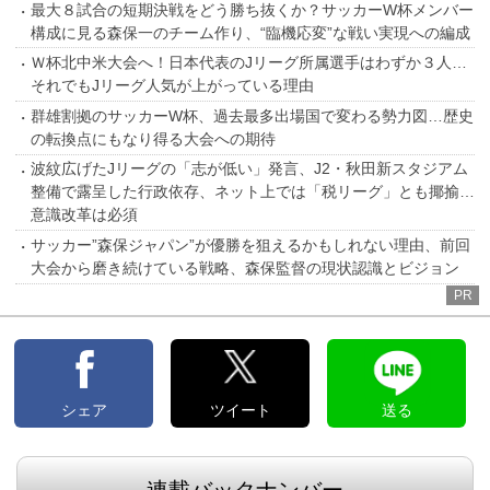
最大８試合の短期決戦をどう勝ち抜くか？サッカーW杯メンバー
構成に見る森保一のチーム作り、“臨機応変”な戦い実現への編成
Ｗ杯北中米大会へ！日本代表のJリーグ所属選手はわずか３人…
それでもJリーグ人気が上がっている理由
群雄割拠のサッカーW杯、過去最多出場国で変わる勢力図…歴史
の転換点にもなり得る大会への期待
波紋広げたJリーグの「志が低い」発言、J2・秋田新スタジアム
整備で露呈した行政依存、ネット上では「税リーグ」とも揶揄…
意識改革は必須
サッカー”森保ジャパン”が優勝を狙えるかもしれない理由、前回
大会から磨き続けている戦略、森保監督の現状認識とビジョン
PR
シェア
ツイート
送る
連載バックナンバー