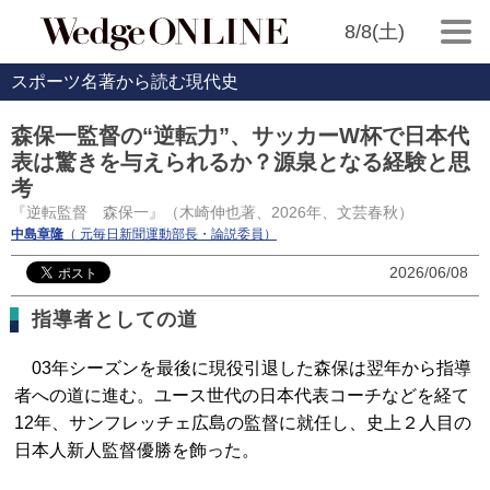
8/8(土)
スポーツ名著から読む現代史
森保一監督の“逆転力”、サッカーW杯で日本代
表は驚きを与えられるか？源泉となる経験と思
考
『逆転監督 森保一』（木崎伸也著、2026年、文芸春秋）
中島章隆
（ 元毎日新聞運動部長・論説委員）
2026/06/08
指導者としての道
03年シーズンを最後に現役引退した森保は翌年から指導
者への道に進む。ユース世代の日本代表コーチなどを経て
12年、サンフレッチェ広島の監督に就任し、史上２人目の
日本人新人監督優勝を飾った。