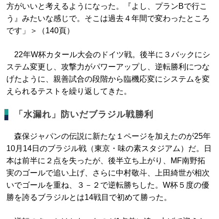
方がいいと考えるようになった。『よし、プランBで行こ
う』みたいな感じで。そこは過去４年間で変わったところ
です」＞（140頁）
22年W杯カタール大会のドイツ戦。後半に３バックにシ
ステム変更し、攻撃力がパワーアップし、逆転勝利につな
げたように、親善試合の段階から臨機応変にシステムを変
えられるテストを繰り返してきた。
「水漏れ」防いだブラジル戦勝利
森保ジャパンの伝説に新たな１ページを加えたのが25年
10月14日のブラジル戦（東京・味の素スタジアム）だ。日
本は前半に２点を失ったが、後半立ち上がり、MF南野拓
実のゴールで追い上げ、さらに中村敬斗、上田綺世が相次
いでゴールを重ね、３－２で逆転勝ちした。W杯５度の優
勝を誇るブラジルとは14戦目で初めて勝った。