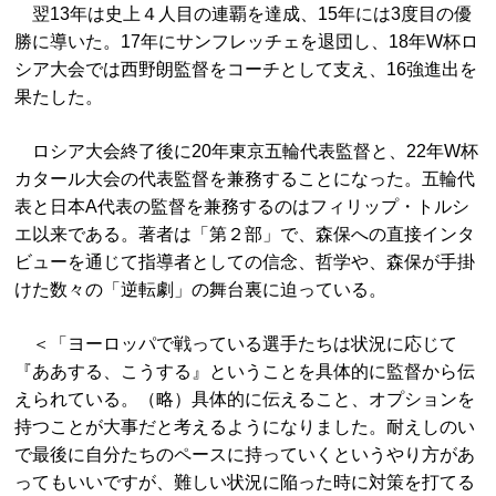
翌13年は史上４人目の連覇を達成、15年には3度目の優
勝に導いた。17年にサンフレッチェを退団し、18年W杯ロ
シア大会では西野朗監督をコーチとして支え、16強進出を
果たした。
ロシア大会終了後に20年東京五輪代表監督と、22年W杯
カタール大会の代表監督を兼務することになった。五輪代
表と日本A代表の監督を兼務するのはフィリップ・トルシ
エ以来である。著者は「第２部」で、森保への直接インタ
ビューを通じて指導者としての信念、哲学や、森保が手掛
けた数々の「逆転劇」の舞台裏に迫っている。
＜「ヨーロッパで戦っている選手たちは状況に応じて
『ああする、こうする』ということを具体的に監督から伝
えられている。（略）具体的に伝えること、オプションを
持つことが大事だと考えるようになりました。耐えしのい
で最後に自分たちのペースに持っていくというやり方があ
ってもいいですが、難しい状況に陥った時に対策を打てる