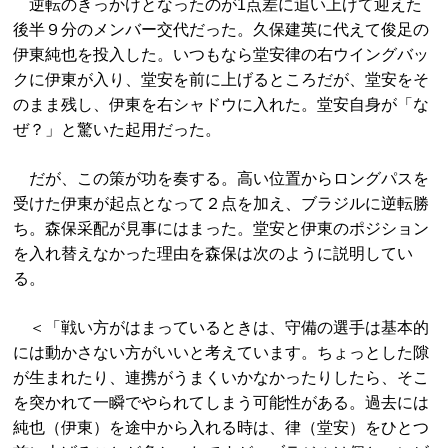
逆転のきっかけとなったのが1点差に追い上げて迎えた
後半９分のメンバー交代だった。久保建英に代えて俊足の
伊東純也を投入した。いつもなら堂安律の右ウイングバッ
クに伊東が入り、堂安を前に上げるところだが、堂安をそ
のまま残し、伊東を右シャドウに入れた。堂安自身が「な
ぜ？」と驚いた起用だった。
だが、この策が功を奏する。高い位置からロングパスを
受けた伊東が起点となって２点を加え、ブラジルに逆転勝
ち。森保采配が見事にはまった。堂安と伊東のポジション
を入れ替えなかった理由を森保は次のように説明してい
る。
＜「戦い方がはまっているときは、守備の選手は基本的
には動かさない方がいいと考えています。ちょっとした隙
が生まれたり、連携がうまくいかなかったりしたら、そこ
を突かれて一瞬でやられてしまう可能性がある。過去には
純也（伊東）を途中から入れる時は、律（堂安）をひとつ