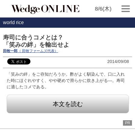
8/6(木)
world rice
寿司に合うコメとは？
「笑みの絆」を輸出せよ
田牧一郎
（ 田牧ファームズ代表）
2014/09/08
「笑みの絆」をご存知だろうか。酢がよく馴染んで、口に入れ
た時にほぐれやすく、やや硬めで滑らかに炊き上がる―。寿司
に適したコメである。
本文を読む
PR