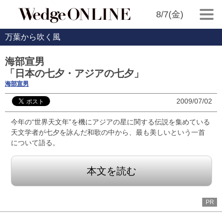
8/7(金)
万葉から吹く風
海部宣男
「日本の七夕・アジアの七夕」
海部宣男
2009/07/02
今年の“世界天文年”を機にアジアの星に関する伝説を集めている
天文学者が七夕を詠んだ和歌の中から、最も美しいという一首
について語る。
本文を読む
PR