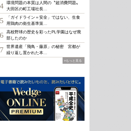
環境問題の本質は人間の〝超消費問題〟
4
大田区の町工場社長…
「ガイドライン＝安全」ではない、生食
5
用鶏肉の衛生基準策…
高校野球の歴史を彩ったPL学園はなぜ廃
6
部したのか
世界遺産「飛鳥・藤原」の秘密 宮都が
7
繰り返し置かれた本…
»もっと見る