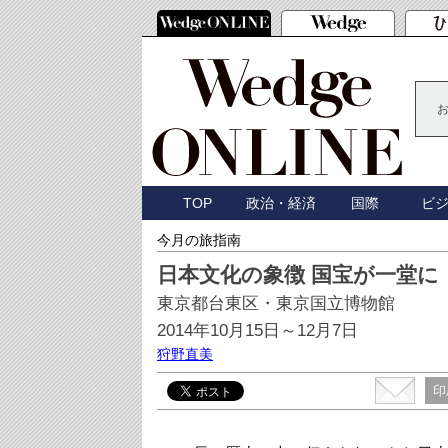
TOP
政治・経済
国際
ビ
今月の旅指南
日本文化の象徴 国宝が一堂に
東京都台東区・東京国立博物館
2014年10月15日～12月7日
狩野直美
印