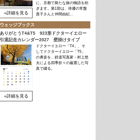
に、京都で新たな旅の物語を紡
ぎます。第1部は、俳優の常盤
»詳細を見る
貴子さんと仲間由紀…
ウェッジブックス
ありがとうT4&T5 923形ドクターイエロー
引退記念カレンダー2027 壁掛けタイプ
ドクターイエロー「T4」、そ
してドクターイエロー「T5」
の勇姿を、鉄道写真家・村上悠
太による四季折々の厳選した写
真で綴る。
»詳細を見る