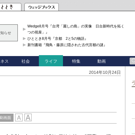
Wedge8月号『台湾「麗しの島」の実像 日台新時代を拓く「3
つの視座」』
お知らせ
ひととき8月号『京都 2と5の物語』
新刊書籍『飛鳥・藤原に隠された古代宮都の謎』
ジネス
社会
特集
動画
ライフ
2014年10月24日
刷画面