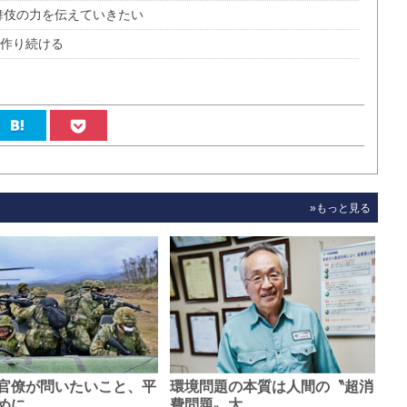
舞伎の力を伝えていきたい
を作り続ける
»もっと見る
官僚が問いたいこと、平
環境問題の本質は人間の〝超消
めに…
費問題〟大…