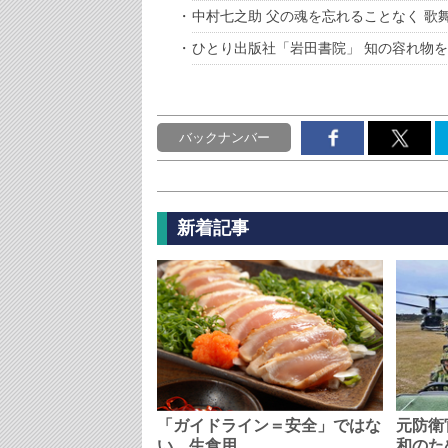
中村七之助 父の魂を忘れることなく 歌
ひとり出版社「岩田書院」 知の容れ物
バックナンバー
新着記事
「ガイドライン＝安全」ではな
元防衛
い、生食用…
和のた