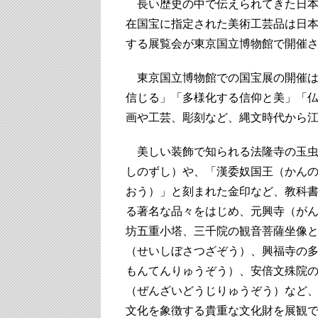
長い歴史の中で伝えられてきた日本
在国宝に指定された美術工芸品は日本全
する展覧会が東京国立博物館で開催
東京国立博物館での国宝展の開催は
信じる」「多様化する信仰と美」「仏
画や工芸、彫刻など、縄文時代から
美しい装飾で知られる法隆寺の玉虫
しのずし）や、「漢委奴国王（かん
おう）」と刻まれた金印など、教科
る著名な品々をはじめ、元興寺（が
坊五重小塔、三千院の観音菩薩坐像
（せいしぼさつざぞう）、興福寺の
もんてんりゅうぞう）、安倍文殊院
（ぜんざいどうじりゅうぞう）など
文化を象徴する貴重な文化財を展観