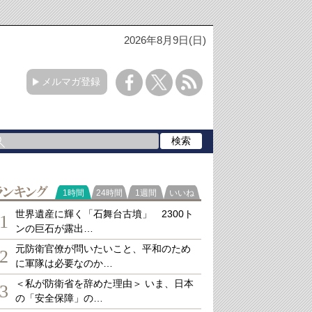
2026年8月9日(日)
メルマガ登録
ランキング
1時間
24時間
1週間
いいね
世界遺産に輝く「石舞台古墳」 2300ト
1
ンの巨石が露出…
元防衛官僚が問いたいこと、平和のため
2
に軍隊は必要なのか…
＜私が防衛省を辞めた理由＞ いま、日本
3
の「安全保障」の…