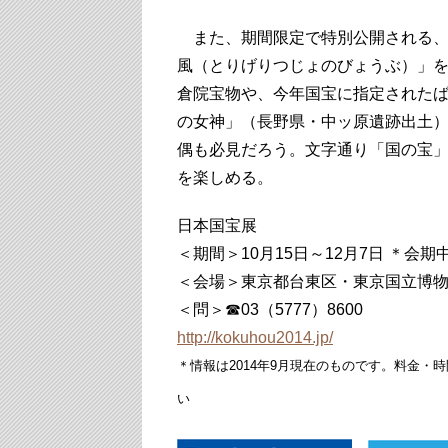
また、期間限定で特別公開される、
風（とりげりつじょのびょうぶ）」を
倉院宝物や、今年国宝に指定された
の女神」（長野県・中ッ原遺跡出土）
偶も必見だろう。文字通り「国の宝
を楽しめる。
日本国宝展
＜期間＞10月15日～12月7日 ＊会
＜会場＞東京都台東区・東京国立博
＜問＞☎03（5777）8600
http://kokuhou2014.jp/
＊情報は2014年9月現在のものです。料金
い