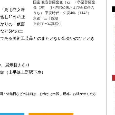
国宝 観音菩薩坐像（右）・勢至菩薩坐
像（左）（阿弥陀如来および両脇侍の
「鳥毛立女屏
うち） 平安時代・久安4年（1148）
含む11件の正
京都・三千院蔵
文化庁＝写真提供
ばかりの「仮面
など5体の土
」である美術工芸品とのまたとない出会いのひととき
期中、展示替えあり
物館（山手線上野駅下車）
・時間・休館日などの詳細は、お出かけの際、現地にお確かめくださ