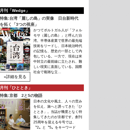
月刊「Wedge」
特集:台湾「麗しの島」の実像 日台新時代
を拓く「3つの視座」
かつてポルトガル人が「フォル
モサ（麗しの島）」と呼んだ台
湾。半導体産業で世界の最先端
技術をリードし、日本統治時代
の記憶も、歴史の一部として内
包している。一方で、現在は米
中対立の最前線に立たされ、難
しい現実に直面している。国際
社会で複雑な立…
»詳細を見る
月刊「ひととき」
特集:京都 2と5の物語
日本の文化や風土、人々の営み
を伝え、旅へと誘ってきた「ひ
ととき」。当誌が幾度となく特
集してきたのが京都です。創刊
25周年を迎える今号では、
〝2〟と〝5〟をキーワード