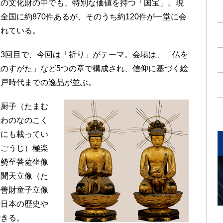
の文化財の中でも、特別な価値を持つ「国宝」。現
国に約870件あるが、そのうち約120件が一堂に会
されている。
3回目で、今回は「祈り」がテーマ。会場は、「仏を
のすがた」など5つの章で構成され、信仰に基づく絵
江戸時代までの逸品が並ぶ。
厨子（たまむ
のわのなのこく
書にも載ってい
んごうじ）極楽
と勢至菩薩坐像
多聞天立像（た
の善財童子立像
、日本の歴史や
できる。