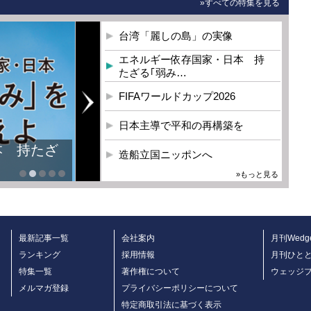
»すべての特集を見る
台湾「麗しの島」の実像
エネルギー依存国家・日本 持
たざる｢弱み…
FIFAワールドカップ2026
日本主導で平和の再構築を
本 持たざ
造船立国ニッポンへ
»もっと見る
最新記事一覧
会社案内
月刊Wedg
ランキング
採用情報
月刊ひと
特集一覧
著作権について
ウェッジ
メルマガ登録
プライバシーポリシーについて
特定商取引法に基づく表示