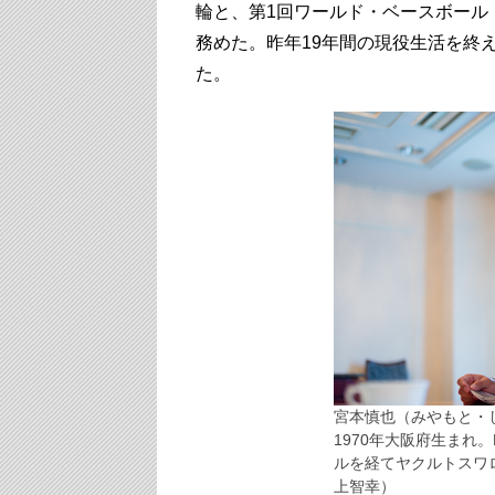
輪と、第1回ワールド・ベースボール
務めた。昨年19年間の現役生活を終
た。
宮本慎也（みやもと・
1970年大阪府生まれ
ルを経てヤクルトスワ
上智幸）