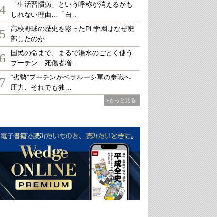
「生活習慣病」という呼称が消えるかも
4
しれない理由…「自…
高校野球の歴史を彩ったPL学園はなぜ廃
5
部したのか
国民の命まで、まるで湯水のごとく使う
6
プーチン…死傷者増…
“劣勢”プーチンがベラルーシ軍の参戦へ
7
圧力、それでも独…
»もっと見る