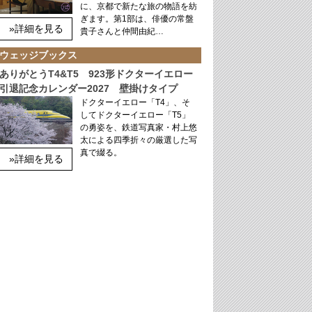
に、京都で新たな旅の物語を紡
ぎます。第1部は、俳優の常盤
»詳細を見る
貴子さんと仲間由紀…
ウェッジブックス
ありがとうT4&T5 923形ドクターイエロー
引退記念カレンダー2027 壁掛けタイプ
ドクターイエロー「T4」、そ
してドクターイエロー「T5」
の勇姿を、鉄道写真家・村上悠
太による四季折々の厳選した写
真で綴る。
»詳細を見る