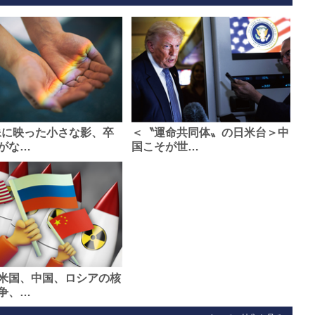
像に映った小さな影、卒
＜〝運命共同体〟の日米台＞中
がな…
国こそが世…
米国、中国、ロシアの核
争、…