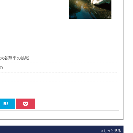
・大谷翔平の挑戦
の
»もっと見る