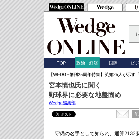
TOP
国際
ビ
政治・経済
【WEDGE創刊25周年特集】英知25人が示す
宮本慎也氏に聞く
野球界に必要な地盤固め
Wedge編集部
印
守備の名手として知られ、通算213