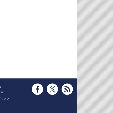
e
とき
ブックス