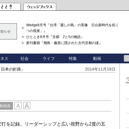
Wedge8月号『台湾「麗しの島」の実像 日台新時代を拓く「3
つの視座」』
お知らせ
ひととき8月号『京都 2と5の物語』
新刊書籍『飛鳥・藤原に隠された古代宮都の謎』
ジネス
社会
ライフ
特集
動画
「日本の針路」
2014年11月18日
刷画面
3安打を記録。リーダーシップと広い視野から2度の五