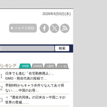
2026年8月6日(木)
メルマガ登録
ランキング
1時間
24時間
1週間
いいね
日本でも進む「在宅勤務廃止」、
1
GMO・熊谷代表の投稿で…
早朝5時からキャラ弁作りなんてあり得
2
ない……中国のお母…
＜〝運命共同体〟の日米台＞中国こそが
3
世界の脅威....…