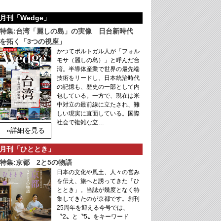
月刊「Wedge」
特集:台湾「麗しの島」の実像 日台新時代
を拓く「3つの視座」
かつてポルトガル人が「フォル
モサ（麗しの島）」と呼んだ台
湾。半導体産業で世界の最先端
技術をリードし、日本統治時代
の記憶も、歴史の一部として内
包している。一方で、現在は米
中対立の最前線に立たされ、難
しい現実に直面している。国際
社会で複雑な立…
»詳細を見る
月刊「ひととき」
特集:京都 2と5の物語
日本の文化や風土、人々の営み
を伝え、旅へと誘ってきた「ひ
ととき」。当誌が幾度となく特
集してきたのが京都です。創刊
25周年を迎える今号では、
〝2〟と〝5〟をキーワード