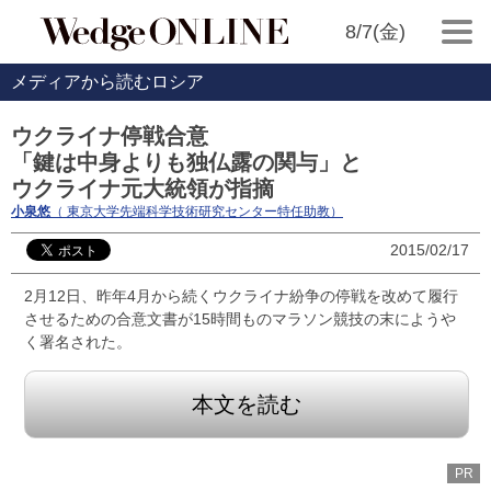
8/7(金)
メディアから読むロシア
ウクライナ停戦合意
「鍵は中身よりも独仏露の関与」と
ウクライナ元大統領が指摘
小泉悠
（ 東京大学先端科学技術研究センター特任助教）
2015/02/17
2月12日、昨年4月から続くウクライナ紛争の停戦を改めて履行
させるための合意文書が15時間ものマラソン競技の末にようや
く署名された。
本文を読む
PR