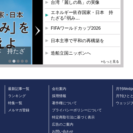
台湾「麗しの島」の実像
エネルギー依存国家・日本 持
たざる｢弱み…
FIFAワールドカップ2026
日本主導で平和の再構築を
本 持たざ
造船立国ニッポンへ
»もっと見る
最新記事一覧
会社案内
月刊Wedg
ランキング
採用情報
月刊ひと
特集一覧
著作権について
ウェッジ
メルマガ登録
プライバシーポリシーについて
特定商取引法に基づく表示
広告のご案内
お問い合わせ