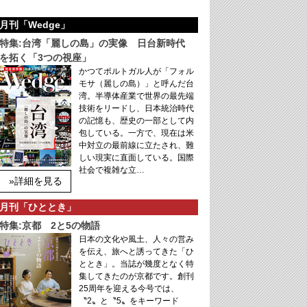
月刊「Wedge」
特集:台湾「麗しの島」の実像 日台新時代
を拓く「3つの視座」
かつてポルトガル人が「フォル
モサ（麗しの島）」と呼んだ台
湾。半導体産業で世界の最先端
技術をリードし、日本統治時代
の記憶も、歴史の一部として内
包している。一方で、現在は米
中対立の最前線に立たされ、難
しい現実に直面している。国際
社会で複雑な立…
»詳細を見る
月刊「ひととき」
特集:京都 2と5の物語
日本の文化や風土、人々の営み
を伝え、旅へと誘ってきた「ひ
ととき」。当誌が幾度となく特
集してきたのが京都です。創刊
25周年を迎える今号では、
〝2〟と〝5〟をキーワード