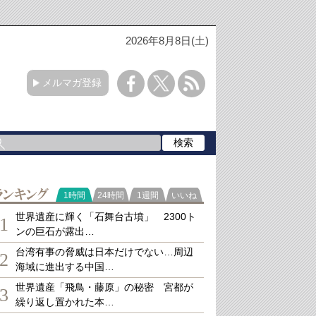
2026年8月8日(土)
メルマガ登録
ランキング
1時間
24時間
1週間
いいね
世界遺産に輝く「石舞台古墳」 2300ト
1
ンの巨石が露出…
台湾有事の脅威は日本だけでない…周辺
2
海域に進出する中国…
世界遺産「飛鳥・藤原」の秘密 宮都が
3
繰り返し置かれた本…