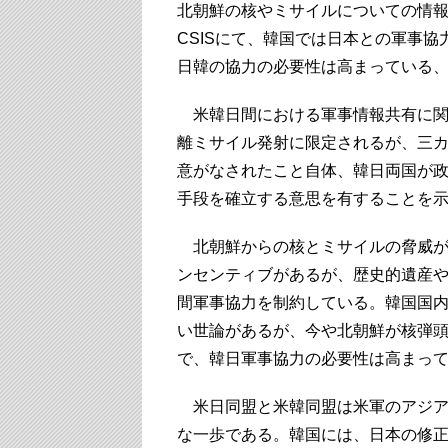
北朝鮮の核やミサイルについての情報共有の
CSISにて、韓国では日本との軍事
日韓の協力の必要性は高まっている
米韓日間における軍事情報共有に関
離ミサイル発射に限定されるが、三
意がなされたこと自体、韓日両国が
手段を確立する意思を有することを
北朝鮮からの核とミサイルの脅威が
ンセンティブがあるが、歴史的遺産
間軍事協力を制約している。韓国国
い世論があるが、今や北朝鮮が核弾
で、韓日軍事協力の必要性は高まっ
米日同盟と米韓同盟は米軍のアジア
な一歩である。韓国には、日本の修