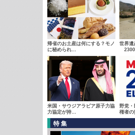
帰省のお土産は何にする？モノ
世界遺
に秘められ…
230
米国・サウジアラビア原子力協
野党・
力協定が持…
権者の
特集