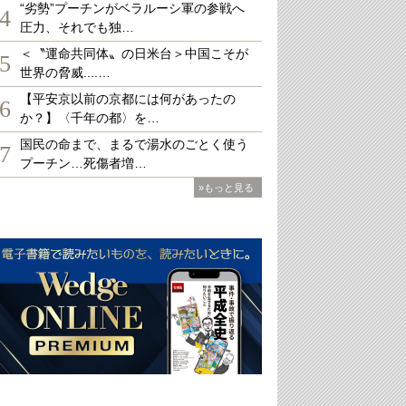
“劣勢”プーチンがベラルーシ軍の参戦へ
4
圧力、それでも独…
＜〝運命共同体〟の日米台＞中国こそが
5
世界の脅威....…
【平安京以前の京都には何があったの
6
か？】〈千年の都〉を…
国民の命まで、まるで湯水のごとく使う
7
プーチン…死傷者増…
»もっと見る