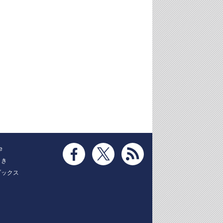
e
とき
ブックス