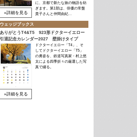
に、京都で新たな旅の物語を紡
ぎます。第1部は、俳優の常盤
»詳細を見る
貴子さんと仲間由紀…
ウェッジブックス
ありがとうT4&T5 923形ドクターイエロー
引退記念カレンダー2027 壁掛けタイプ
ドクターイエロー「T4」、そ
してドクターイエロー「T5」
の勇姿を、鉄道写真家・村上悠
太による四季折々の厳選した写
真で綴る。
»詳細を見る