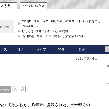
Wedge8月号『台湾「麗しの島」の実像 日台新時代を拓く「3
つの視座」』
お知らせ
ひととき8月号『京都 2と5の物語』
新刊書籍『飛鳥・藤原に隠された古代宮都の謎』
ジネス
社会
ライフ
特集
動画
2015年3月4日
刷画面
俊）退役大佐が、昨年末に発表された、日米韓での