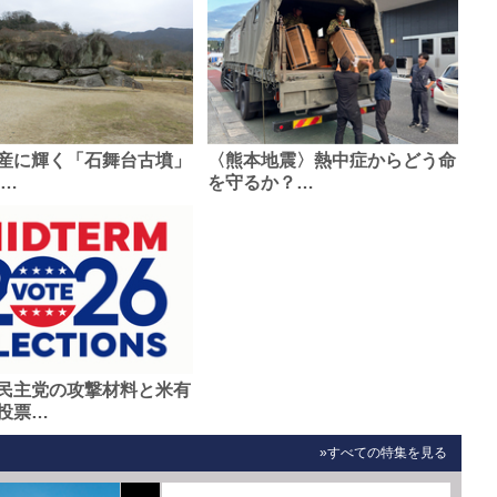
産に輝く「石舞台古墳」
〈熊本地震〉熱中症からどう命
0…
を守るか？…
民主党の攻撃材料と米有
投票…
»すべての特集を見る