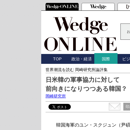
TOP
政治・経済
ビ
国際
世界潮流を読む 岡崎研究所論評集
日米韓の軍事協力に対して
前向きになりつつある韓国？
岡崎研究所
印
韓国海軍のユン・スクジュン（尹碩