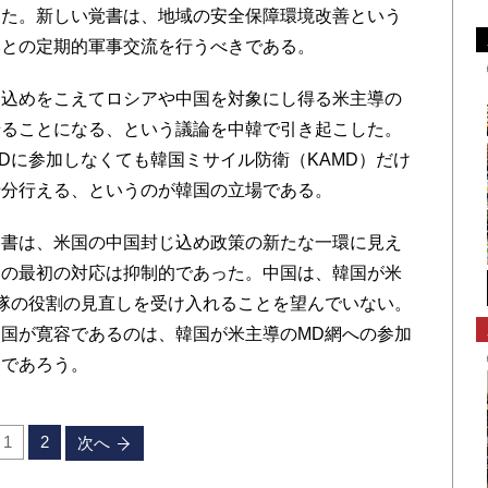
きた。新しい覚書は、地域の安全保障環境改善という
本との定期的軍事交流を行うべきである。
込めをこえてロシアや中国を対象にし得る米主導の
せることになる、という議論を中韓で引き起こした。
Dに参加しなくても韓国ミサイル防衛（KAMD）だけ
十分行える、というのが韓国の立場である。
書は、米国の中国封じ込め政策の新たな一環に見え
国の最初の対応は抑制的であった。中国は、韓国が米
隊の役割の見直しを受け入れることを望んでいない。
国が寛容であるのは、韓国が米主導のMD網への参加
めであろう。
1
2
次へ