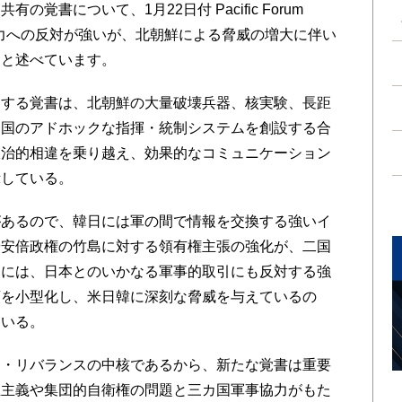
覚書について、1月22日付 Pacific Forum
協力への反対が強いが、北朝鮮による脅威の増大に伴い
、と述べています。
する覚書は、北朝鮮の大量破壊兵器、核実験、長距
カ国のアドホックな指揮・統制システムを創設する合
政治的相違を乗り越え、効果的なコミュニケーション
示している。
あるので、韓日には軍の間で情報を交換する強いイ
や安倍政権の竹島に対する領有権主張の強化が、二国
内には、日本とのいかなる軍事的取引にも反対する強
頭を小型化し、米日韓に深刻な脅威を与えているの
ている。
・リバランスの中核であるから、新たな覚書は重要
正主義や集団的自衛権の問題と三カ国軍事協力がもた