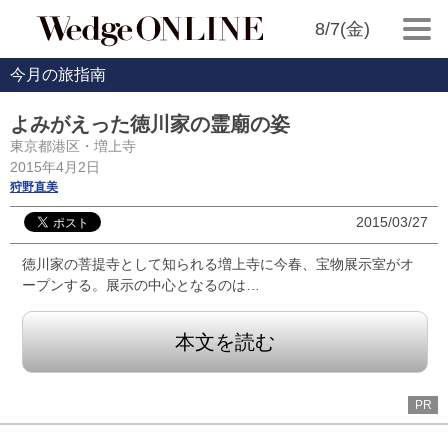
8/7(金)
今月の旅指南
よみがえった徳川家の霊廟の姿
東京都港区・増上寺
2015年4月2日
狩野直美
2015/03/27
徳川家の菩提寺として知られる増上寺に今春、宝物展示室がオ
ープンする。展示の中心となるのは…
本文を読む
PR