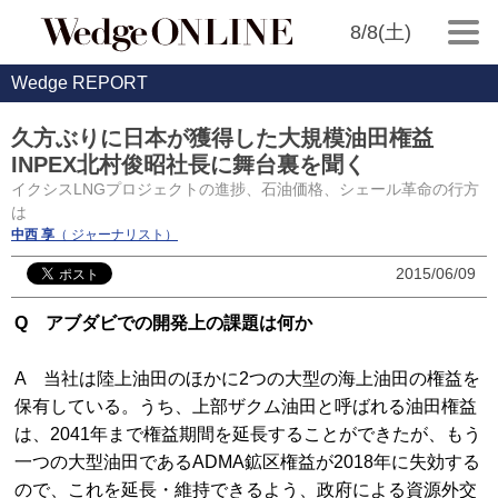
8/8(土)
Wedge REPORT
久方ぶりに日本が獲得した大規模油田権益
INPEX北村俊昭社長に舞台裏を聞く
イクシスLNGプロジェクトの進捗、石油価格、シェール革命の行方
は
中西 享
（ ジャーナリスト）
2015/06/09
Q アブダビでの開発上の課題は何か
A 当社は陸上油田のほかに2つの大型の海上油田の権益を
保有している。うち、上部ザクム油田と呼ばれる油田権益
は、2041年まで権益期間を延長することができたが、もう
一つの大型油田であるADMA鉱区権益が2018年に失効する
ので、これを延長・維持できるよう、政府による資源外交