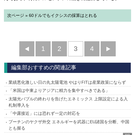
次ページ » 60ドルでもイクシスの採算はとれる
前
1
2
3
4
次
へ
へ
編集部おすすめの関連記事
業績悪化激しい日の丸太陽電池 やはりFITは産業政策にならず
「米国は中東よりアジアに精力を集中すべきである」
太陽光バブルの終わりを告げたエネミックス 上限設定による入
札制導入を
「中露接近」には恐れず一定の対応を
プーチンのヤクザ外交 エネルギーを武器にEU諸国を分断、中国
とも握る