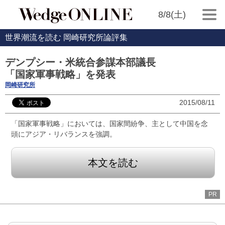
8/8(土)
世界潮流を読む 岡崎研究所論評集
デンプシー・米統合参謀本部議長
「国家軍事戦略」を発表
岡崎研究所
2015/08/11
「国家軍事戦略」においては、国家間紛争、主として中国を念
頭にアジア・リバランスを強調。
本文を読む
PR