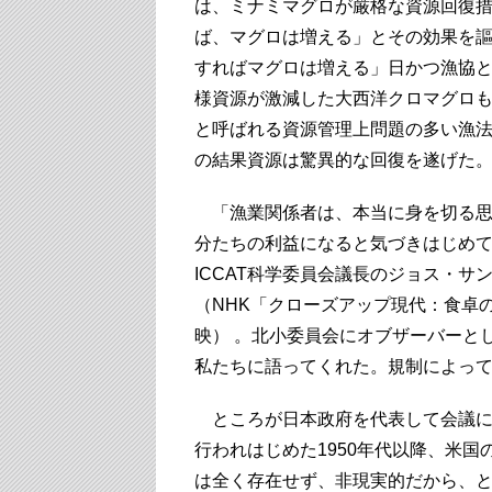
は、ミナミマグロが厳格な資源回復
ば、マグロは増える」とその効果を謳っ
すればマグロは増える」日かつ漁協と
様資源が激減した大西洋クロマグロも
と呼ばれる資源管理上問題の多い漁法
の結果資源は驚異的な回復を遂げた
「漁業関係者は、本当に身を切る思
分たちの利益になると気づきはじめ
ICCAT科学委員会議長のジョス・
（NHK「クローズアップ現代：食卓の
映） 。北小委員会にオブザーバーと
私たちに語ってくれた。規制によっ
ところが日本政府を代表して会議に
行われはじめた1950年代以降、米
は全く存在せず、非現実的だから、