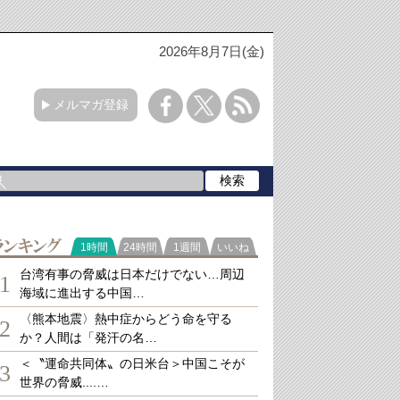
2026年8月7日(金)
メルマガ登録
ランキング
1時間
24時間
1週間
いいね
台湾有事の脅威は日本だけでない…周辺
1
海域に進出する中国…
〈熊本地震〉熱中症からどう命を守る
2
か？人間は「発汗の名…
＜〝運命共同体〟の日米台＞中国こそが
3
世界の脅威....…