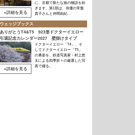
に、京都で新たな旅の物語を紡
ぎます。第1部は、俳優の常盤
»詳細を見る
貴子さんと仲間由紀…
ウェッジブックス
ありがとうT4&T5 923形ドクターイエロー
引退記念カレンダー2027 壁掛けタイプ
ドクターイエロー「T4」、そ
してドクターイエロー「T5」
の勇姿を、鉄道写真家・村上悠
太による四季折々の厳選した写
真で綴る。
»詳細を見る