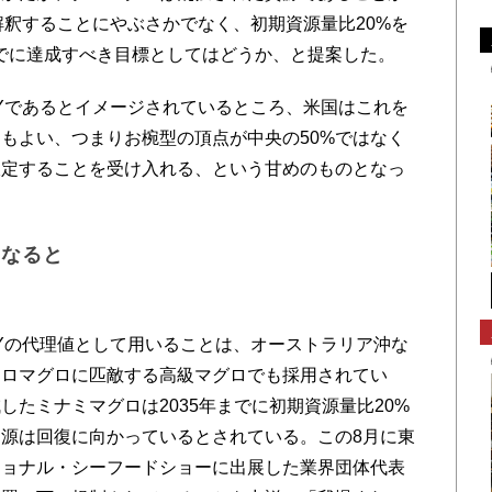
解釈することにやぶさかでなく、初期資源量比20%を
までに達成すべき目標としてはどうか、と提案した。
Yであるとイメージされているところ、米国はこれを
てもよい、つまりお椀型の頂点が中央の50%ではなく
仮定することを受け入れる、という甘めのものとなっ
になると
Yの代理値として用いることは、オーストラリア沖な
クロマグロに匹敵する高級マグロでも採用されてい
たミナミマグロは2035年までに初期資源量比20%
源は回復に向かっているとされている。この8月に東
ショナル・シーフードショーに出展した業界団体代表