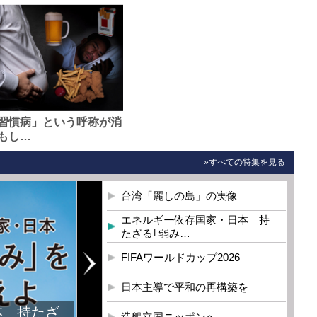
習慣病」という呼称が消
もし…
»すべての特集を見る
台湾「麗しの島」の実像
エネルギー依存国家・日本 持
たざる｢弱み…
FIFAワールドカップ2026
日本主導で平和の再構築を
造船立国ニッポンへ