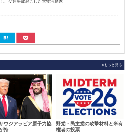
まし、交通事故起こした大物活動家
»もっと見る
サウジアラビア原子力協
野党・民主党の攻撃材料と米有
が持…
権者の投票…