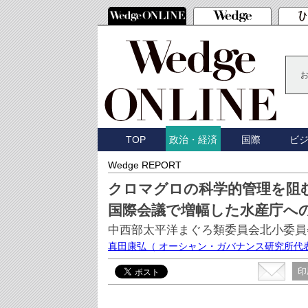
TOP
国際
ビ
政治・経済
Wedge REPORT
クロマグロの科学的管理を阻
国際会議で増幅した水産庁へ
中西部太平洋まぐろ類委員会北小委員
真田康弘
（ オーシャン・ガバナンス研究所代
印