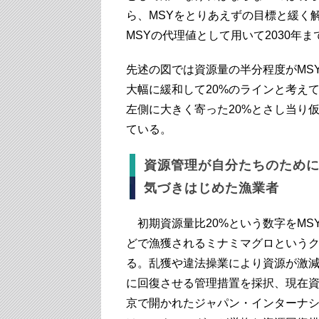
ら、MSYをとりあえずの目標と緩く
MSYの代理値として用いて2030年
先述の図では資源量の半分程度がMS
大幅に緩和して20%のラインと考え
左側に大きく寄った20%とさし当り
ている。
資源管理が自分たちのため
気づきはじめた漁業者
初期資源量比20%という数字をMS
どで漁獲されるミナミマグロという
る。乱獲や違法操業により資源が激減し
に回復させる管理措置を採択、現在資
京で開かれたジャパン・インターナ