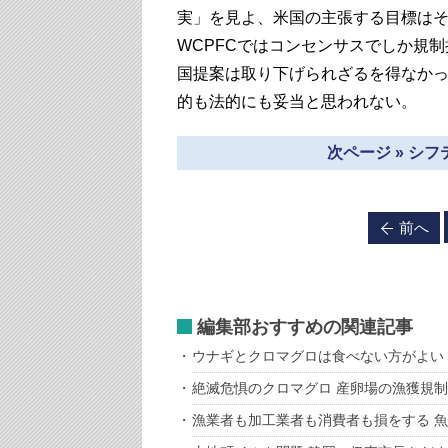
実」を見よ、米国の主張する目標は
WCPFCではコンセンサスでしか規
国提案は取り下げられざるを得なか
的も法的にも妥当と思われない。
次ページ » シ
前へ
編集部おすすめの関連記事
ウナギとクロマグロは食べない方がよい
絶滅危惧のクロマグロ 産卵場の漁獲規
漁業者も加工業者も消費者も損をする 