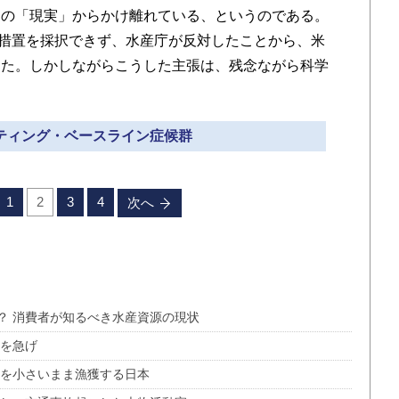
その「現実」からかけ離れている、というのである。
制措置を採択できず、水産庁が反対したことから、米
った。しかしながらこうした主張は、残念ながら科学
フティング・ベースライン症候群
1
2
3
4
次へ
？ 消費者が知るべき水産資源の現状
制を急げ
魚を小さいまま漁獲する日本