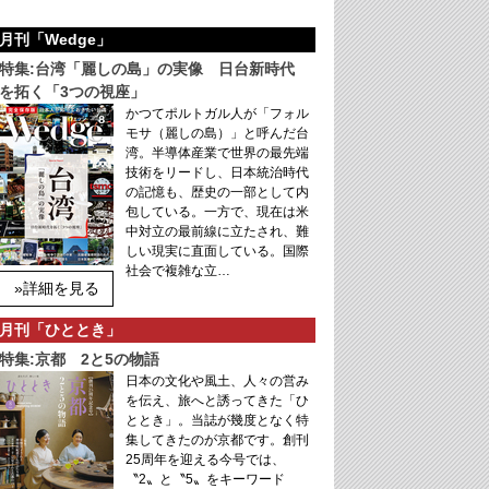
月刊「Wedge」
特集:台湾「麗しの島」の実像 日台新時代
を拓く「3つの視座」
かつてポルトガル人が「フォル
モサ（麗しの島）」と呼んだ台
湾。半導体産業で世界の最先端
技術をリードし、日本統治時代
の記憶も、歴史の一部として内
包している。一方で、現在は米
中対立の最前線に立たされ、難
しい現実に直面している。国際
社会で複雑な立…
»詳細を見る
月刊「ひととき」
特集:京都 2と5の物語
日本の文化や風土、人々の営み
を伝え、旅へと誘ってきた「ひ
ととき」。当誌が幾度となく特
集してきたのが京都です。創刊
25周年を迎える今号では、
〝2〟と〝5〟をキーワード