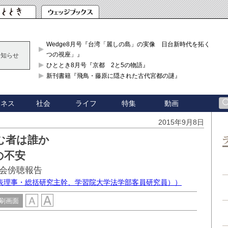
Wedge8月号『台湾「麗しの島」の実像 日台新時代を拓く「3
つの視座」』
お知らせ
ひととき8月号『京都 2と5の物語』
新刊書籍『飛鳥・藤原に隠された古代宮都の謎』
ジネス
社会
ライフ
特集
動画
2015年9月8日
む者は誰か
の不安
会傍聴報告
表理事・総括研究主幹、学習院大学法学部客員研究員））
刷画面