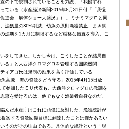
措置の下で規制されていることを力説、「我慢すれ
ている（水産経済新聞2015年8月31日付「「我慢
促進会 解体ショー大盛況」） 。ミナミマグロと同
、漁獲量の80%削減、幼魚の原則漁獲禁止、まき網
の漁期を1カ月に制限するなど厳格な措置を導入、こ
。
いをしてきた。しかし今は、こうしたことが結局自
ている」と大西洋クロマグロを管理する国際機関
サンティアゴ氏は規制の効果を高く評価している
魚高騰 海の資源をどう守る」2015年4月15日放
して参加したＥＵ代表も、大西洋クロマグロの教訓を
て恩恵を受けるのは、他でもなく漁業者自身なのだ。
臨んだ水産庁はこれに頑強に反対した。漁獲統計が
国の提案する資源回復目標に到達したことは僅かあるい
というのがその理由である。具体的な統計という「現