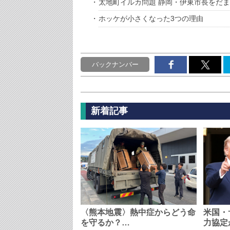
太地町イルカ問題 静岡・伊東市長をだ
ホッケが小さくなった3つの理由
バックナンバー
新着記事
〈熊本地震〉熱中症からどう命
米国・
を守るか？…
力協定