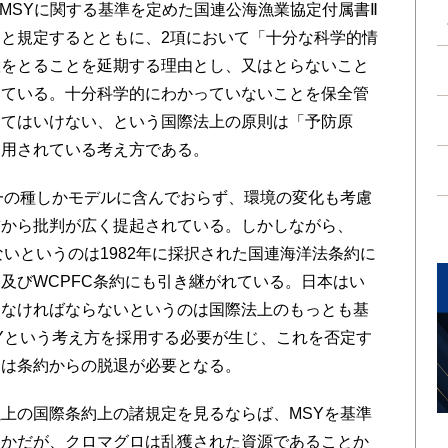
、MSYに関する基準を定めた国連公海漁業協定付属書Ⅱ
と規定するとともに、2項において「十分な科学的情
置をとることを延期する理由とし、又はとらないこと
めている。十分科学的にわかっていないことを保全管
ってはいけない、という国際法上の原則は「予防原
適用されている考え方である。
一の種しかモデルに含んでおらず、環境の変化も考慮
前から批判が広く提起されている。しかしながら、
いというのは1982年に採択された国連海洋法条約に
及びWCPFC条約にも引き継がれている。日本はい
らなければならないというのは国際法上のもっとも基
Yという考え方を採用する必要が生じ、これを否定す
しは条約からの脱退が必要となる。
上の国際条約上の諸規定を見るならば、MSYを基準
らかだが、クロマグロは乱獲された資源であることか