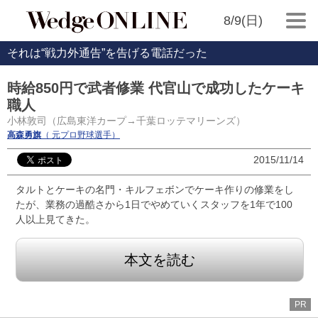
8/9(日)
それは“戦力外通告”を告げる電話だった
時給850円で武者修業 代官山で成功したケーキ
職人
小林敦司（広島東洋カープ→千葉ロッテマリーンズ）
高森勇旗
（ 元プロ野球選手）
2015/11/14
タルトとケーキの名門・キルフェボンでケーキ作りの修業をし
たが、業務の過酷さから1日でやめていくスタッフを1年で100
人以上見てきた。
本文を読む
PR