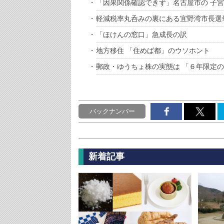
「因果関係確認できず」名古屋市の 子
軽減税率丸呑みの裏にある宜野湾市長選
「ほけんの窓口」急成長の訳
地方移住 「住めば都」のウソホント
郵政・ゆうちょ株の実態は 「６年限定
バックナンバー
新着記事