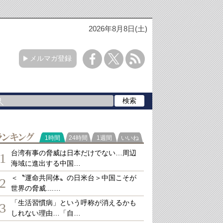
2026年8月8日(土)
メルマガ登録
ランキング
1時間
24時間
1週間
いいね
台湾有事の脅威は日本だけでない…周辺
1
海域に進出する中国…
＜〝運命共同体〟の日米台＞中国こそが
2
世界の脅威....…
「生活習慣病」という呼称が消えるかも
3
しれない理由…「自…