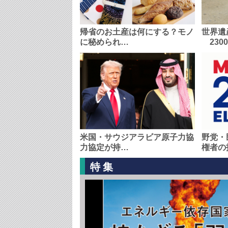
帰省のお土産は何にする？モノ
世界遺
に秘められ…
230
米国・サウジアラビア原子力協
野党・
力協定が持…
権者の
特集