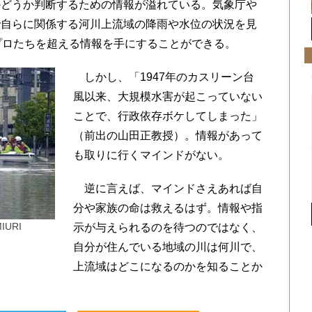
どうか判断するための情報が溢れている。気象庁や
で自らに関係する河川上流域の降雨や水位の状況を見
プロたちを超える情報を手にすることができる。
しかし、「1947年のカスリーン台
風以来、大規模水害が起こっていない
ことで、行政依存ボケしてしまった」
（前出の山田正教授）。情報があって
も取りに行くマインドがない。
逆に言えば、マインドさえあれば自
分や家族の命は救えるはず。情報や指
URI
示が与えられるのを待つのではなく、
自分が住んでいる地域の川は何川で、
上流域はどこになるのかを知ることか