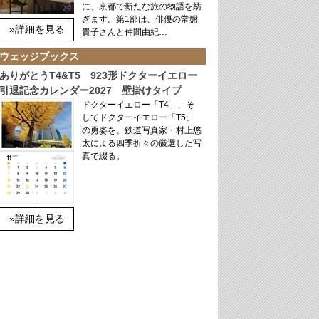
に、京都で新たな旅の物語を紡
ぎます。第1部は、俳優の常盤
»詳細を見る
貴子さんと仲間由紀…
ウェッジブックス
ありがとうT4&T5 923形ドクターイエロー
引退記念カレンダー2027 壁掛けタイプ
ドクターイエロー「T4」、そ
してドクターイエロー「T5」
の勇姿を、鉄道写真家・村上悠
太による四季折々の厳選した写
真で綴る。
»詳細を見る