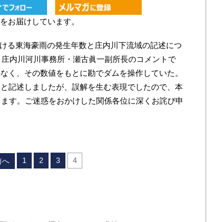
をお届けしています。
における東海豪雨の発生年数と庄内川下流域の記述につ
、庄内川河川事務所・瀬古眞一副所長のコメントで
かなく、その数値をもとに勘でダムを操作していた。
」と記述しましたが、誤解を生む表現でしたので、本
きます。ご迷惑をおかけした関係各位に深くお詫び申
1
2
3
4
前へ