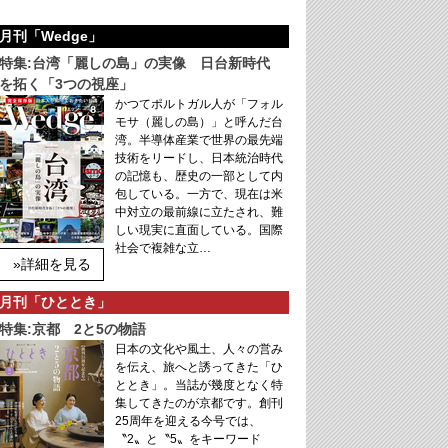
月刊「Wedge」
特集:台湾「麗しの島」の実像 日台新時代
を拓く「3つの視座」
かつてポルトガル人が「フォル
モサ（麗しの島）」と呼んだ台
湾。半導体産業で世界の最先端
技術をリードし、日本統治時代
の記憶も、歴史の一部として内
包している。一方で、現在は米
中対立の最前線に立たされ、難
しい現実に直面している。国際
社会で複雑な立…
»詳細を見る
月刊「ひととき」
特集:京都 2と5の物語
日本の文化や風土、人々の営み
を伝え、旅へと誘ってきた「ひ
ととき」。当誌が幾度となく特
集してきたのが京都です。創刊
25周年を迎える今号では、
〝2〟と〝5〟をキーワード