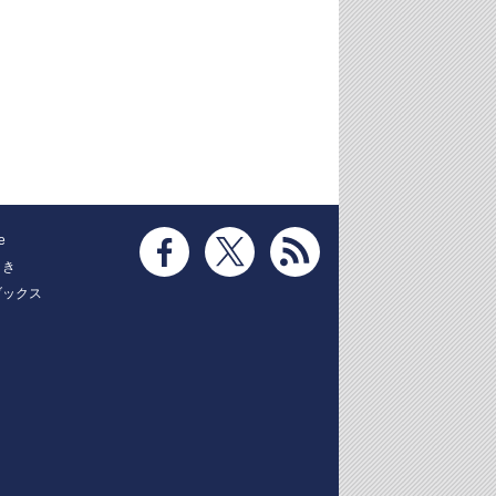
e
とき
ブックス