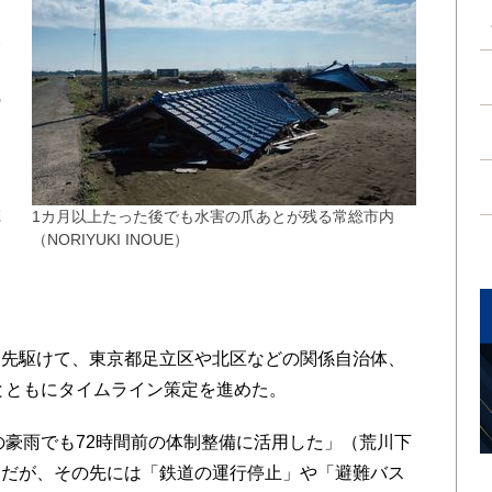
水
ら
の
陸
1カ月以上たった後でも水害の爪あとが残る常総市内
（NORIYUKI INOUE）
に
先駆けて、東京都足立区や北区などの関係自治体、
とともにタイムライン策定を進めた。
の豪雨でも72時間前の体制整備に活用した」（荒川下
うだが、その先には「鉄道の運行停止」や「避難バス