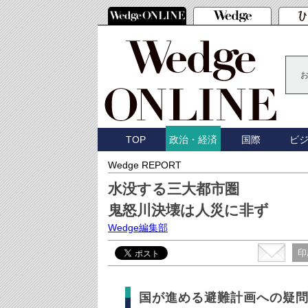
TOP
国際
ビ
政治・経済
Wedge REPORT
水没する三大都市圏
鬼怒川決壊は人災に非ず
Wedge編集部
印
国が進める避難計画への疑