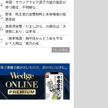
米国・サウジアラビア原子力協力協定が
4
持つ懸念…不明瞭な…
野党・民主党の攻撃材料と米有権者の投
5
票意欲
真珠湾攻撃「だまし討ち」の責任は「大
6
使館にあり」は本当…
〈熊本地震〉熱中症からどう命を守る
7
か？人間は「発汗の名…
»もっと見る