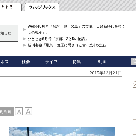
Wedge8月号『台湾「麗しの島」の実像 日台新時代を拓く「3
つの視座」』
お知らせ
ひととき8月号『京都 2と5の物語』
新刊書籍『飛鳥・藤原に隠された古代宮都の謎』
ジネス
社会
ライフ
特集
動画
2015年12月21日
刷画面
問