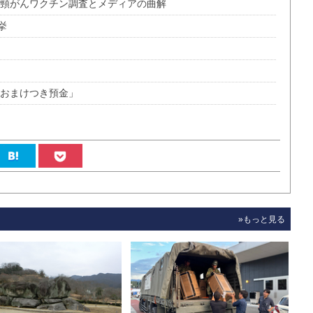
宮頸がんワクチン調査とメディアの曲解
挙
のおまけつき預金」
»もっと見る