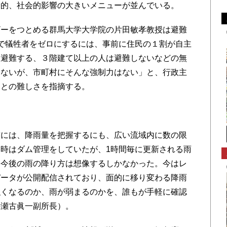
済的、社会的影響の大きいメニューが並んでいる。
ーをつとめる群馬大学大学院の片田敏孝教授は避難
で犠牲者をゼロにするには、事前に住民の１割が自主
て避難する、３階建て以上の人は避難しないなどの無
らないが、市町村にそんな強制力はない」と、行政主
ことの難しさを指摘する。
には、降雨量を把握するにも、広い流域内に数の限
時はダム管理をしていたが、1時間毎に更新される雨
、今後の雨の降り方は想像するしかなかった。今はレ
データが公開配信されており、面的に移り変わる降雨
強くなるのか、雨が弱まるのかを、誰もが手軽に確認
の瀬古眞一副所長）。