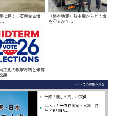
産に輝く「石舞台古墳」
〈熊本地震〉熱中症からどう命
0…
を守るか？…
民主党の攻撃材料と米有
投票…
»すべての特集を見る
台湾「麗しの島」の実像
エネルギー依存国家・日本 持
たざる｢弱み…