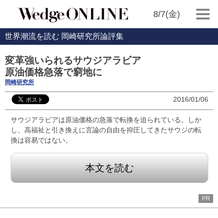
8/7(金)
世界潮流を読む 岡崎研究所論評集
変革強いられるサウジアラビア
原油価格急落で窮地に
岡崎研究所
2016/01/06
サウジアラビアは原油価格の急落で転換を迫られている。しか
し、高福祉と引き換えに言論の自由を抑圧してきたサウジの転
換は容易ではない。
本文を読む
PR