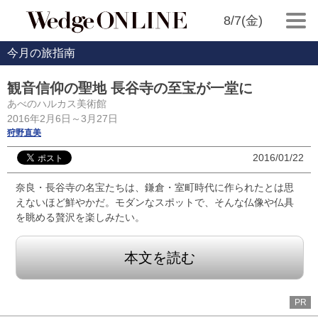
8/7(金)
今月の旅指南
観音信仰の聖地 長谷寺の至宝が一堂に
あべのハルカス美術館
2016年2月6日～3月27日
狩野直美
2016/01/22
奈良・長谷寺の名宝たちは、鎌倉・室町時代に作られたとは思
えないほど鮮やかだ。モダンなスポットで、そんな仏像や仏具
を眺める贅沢を楽しみたい。
本文を読む
PR