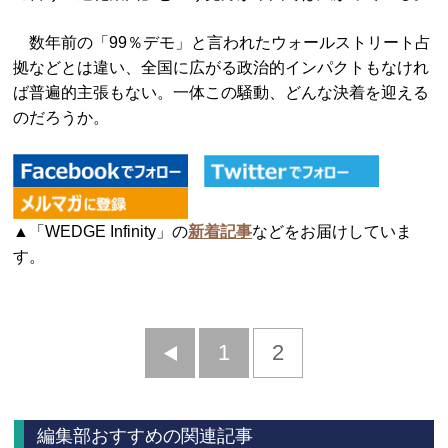
数年前の「99％デモ」と言われたウォールストリート占
拠などとは違い、全国に広がる政治的インパクトもなけれ
ば普遍的主張もない。一体この騒動、どんな決着を迎える
のだろうか。
▲「WEDGE Infinity」の
新着記事
などをお届けしていま
す。
前
1
2
へ
編集部おすすめの関連記事