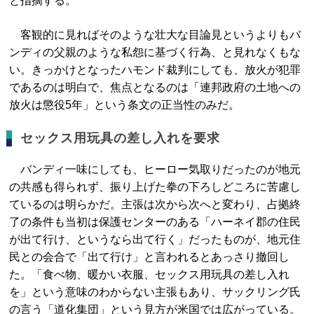
と指摘する。
客観的に見ればそのような壮大な目論見というよりもバ
ンディの父親のような私怨に基づく行為、と見れなくもな
い。きっかけとなったハモンド裁判にしても、放火が犯罪
であるのは明白で、焦点となるのは「連邦政府の土地への
放火は懲役5年」という条文の正当性のみだ。
セックス用玩具の差し入れを要求
バンディ一味にしても、ヒーロー気取りだったのが地元
の共感も得られず、振り上げた拳の下ろしどころに苦慮し
ているのは明らかだ。主張は次から次へと変わり、占拠終
了の条件も当初は保護センターのある「ハーネイ郡の住民
が出て行け、というなら出て行く」だったものが、地元住
民との会合で「出て行け」と言われるとあっさり撤回し
た。「食べ物、暖かい衣服、セックス用玩具の差し入れ
を」という意味のわからない主張もあり、サックリング氏
の言う「道化集団」という見方が米国では広がっている。