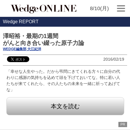
8/10(月)
Wedge REPORT
澤昭裕・最期の1週間
がんと向き合い綴った原子力論
WEDGE編集部 大江紀洋
2016/02/19
「幸せな人生やった。だから弔問にきてくれる方々に自分の代
わりに感謝の気持ちを込めて頭を下げておいてな。特に若い人
たちが来てくれたら、その人たちの未来を一緒に祈ってあげて
な」
本文を読む
PR