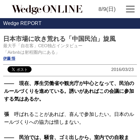
8/9(日)
Wedge REPORT
日本市場に吹き荒れる「中国民泊」旋風
最大手「自在客」CEO独占インタビュー
「Airbnbは射程圏内にある」
伊藤 悟
2016/03/23
―― 現在、厚生労働省や観光庁が中心となって、民泊の
ルールづくりを進めている。誘いがあればこの会議に参加
する気はあるか。
張
呼ばれることがあれば、喜んで参加したい。日本のル
ールづくりへの協力は惜しまない。
―― 民泊では、騒音、ゴミ出しから、室内での自殺ま