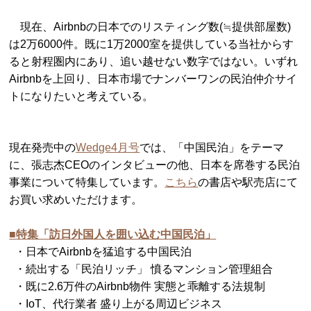
現在、Airbnbの日本でのリスティング数(≒提供部屋数)
は2万6000件。既に1万2000室を提供している当社からす
ると射程圏内にあり、追い越せない数字ではない。いずれ
Airbnbを上回り、日本市場でナンバーワンの民泊仲介サイ
トになりたいと考えている。
現在発売中の
Wedge4月号
では、「中国民泊」をテーマ
に、張志杰CEOのインタビューの他、日本を席巻する民泊
事業について特集しています。
こちら
の書店や駅売店にて
お買い求めいただけます。
■特集「訪日外国人を囲い込む中国民泊」
・日本でAirbnbを猛追する中国民泊
・続出する「民泊リッチ」 憤るマンション管理組合
・既に2.6万件のAirbnb物件 実態と乖離する法規制
・IoT、代行業者 盛り上がる周辺ビジネス