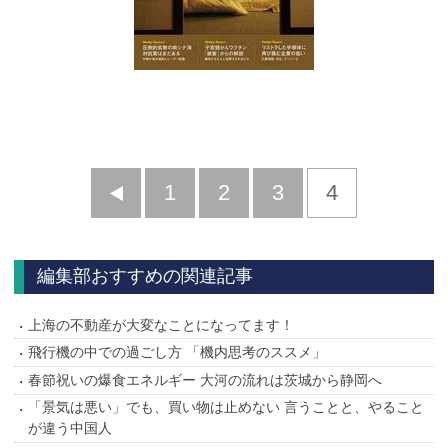
前
1
2
3
4
へ
編集部おすすめの関連記事
上海の不動産が大変なことになってます！
飛行機の中での過ごし方 「機内思考のススメ」
春節祝いの爆食エネルギー 大河の流れは茨城から静岡へ
「景気は悪い」でも、買い物は止めない 言うことと、やること
が違う中国人