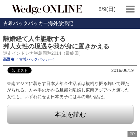
8/9(日)
古希バックパッカー海外放浪記
離婚経て人生謳歌する
邦人女性の境遇を我が身に置きかえる
迷走インドシナ半島周遊2014（最終回）
高野凌
（ 古希バックパッカー）
2016/06/19
東南アジアに暮らす日本人年金生活者は横柄な振る舞いで煙た
がられる。方や手のかかる旦那と離婚し東南アジアへと渡った
女性も。いずれにせよ日本男子には耳の痛い話だ。
本文を読む
PR