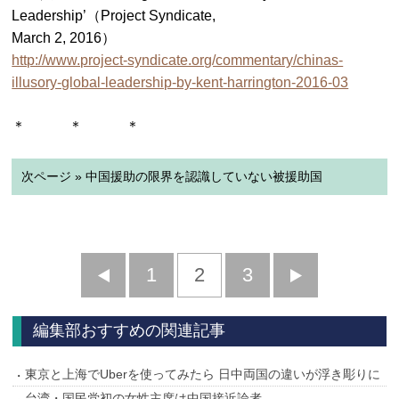
Leadership’（Project Syndicate,
March 2, 2016）
http://www.project-syndicate.org/commentary/chinas-
illusory-global-leadership-by-kent-harrington-2016-03
＊ ＊ ＊
次ページ » 中国援助の限界を認識していない被援助国
前
1
2
3
次
へ
へ
編集部おすすめの関連記事
東京と上海でUberを使ってみたら 日中両国の違いが浮き彫りに
台湾・国民党初の女性主席は中国接近論者