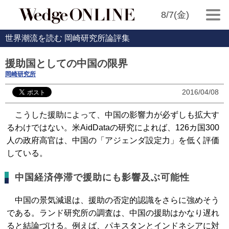
8/7(金)
世界潮流を読む 岡崎研究所論評集
援助国としての中国の限界
岡崎研究所
2016/04/08
こうした援助によって、中国の影響力が必ずしも拡大す
るわけではない。米AidDataの研究によれば、126カ国300
人の政府高官は、中国の「アジェンダ設定力」を低く評価
している。
中国経済停滞で援助にも影響及ぶ可能性
中国の景気減退は、援助の否定的認識をさらに強めそう
である。ランド研究所の調査は、中国の援助はかなり遅れ
ると結論づける。例えば、パキスタンとインドネシアに対