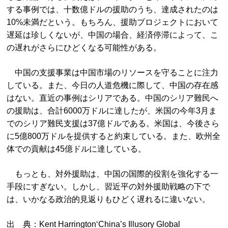
する事例では、十数億ドルの援助のうち、達成されたのは
10%未満だという。もちろん、援助プロジェクトにおいて
遅延は珍しくないが、中国の場合、経済停滞によって、こ
の遅れがさらにひどくなる可能性がある。
中国の支援事業は中国市場のリソースを守ることに注力
している。また、今日の人道危機に際して、中国の存在感
はない。直近の事例はシリアである。中国のシリア難民へ
の援助は、合計6000万ドルに達したが、米国の今年3月ま
でのシリア難民支援は37億ドルである。米国は、今後さら
に5億800万ドルを提供すると約束している。また、欧州全
体での貢献は45億ドルに達している。
もっとも、対外援助は、中国の国際的役割を強化する一
手段にすぎない。しかし、習近平の対外援助戦略の下で
は、いかなる政治的見返りもひどく遅れるに違いない。
出 典：Kent Harrington‘China’s Illusory Global