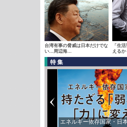
台湾有事の脅威は日本だけでな
「生活
い…周辺海…
えるか
特集
エネルギー依存国家・日