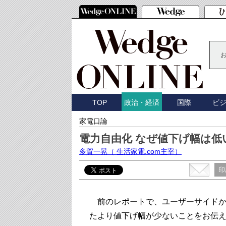
TOP
国際
ビ
政治・経済
家電口論
電力自由化 なぜ値下げ幅は低
多賀一晃
（ 生活家電.com主宰）
印
前のレポートで、ユーザーサイドか
たより値下げ幅が少ないことをお伝