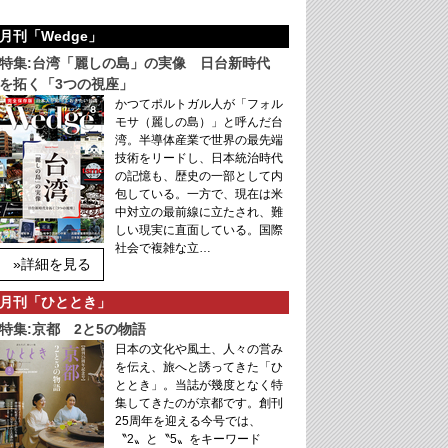
月刊「Wedge」
特集:台湾「麗しの島」の実像 日台新時代
を拓く「3つの視座」
かつてポルトガル人が「フォル
モサ（麗しの島）」と呼んだ台
湾。半導体産業で世界の最先端
技術をリードし、日本統治時代
の記憶も、歴史の一部として内
包している。一方で、現在は米
中対立の最前線に立たされ、難
しい現実に直面している。国際
社会で複雑な立…
»詳細を見る
月刊「ひととき」
特集:京都 2と5の物語
日本の文化や風土、人々の営み
を伝え、旅へと誘ってきた「ひ
ととき」。当誌が幾度となく特
集してきたのが京都です。創刊
25周年を迎える今号では、
〝2〟と〝5〟をキーワード