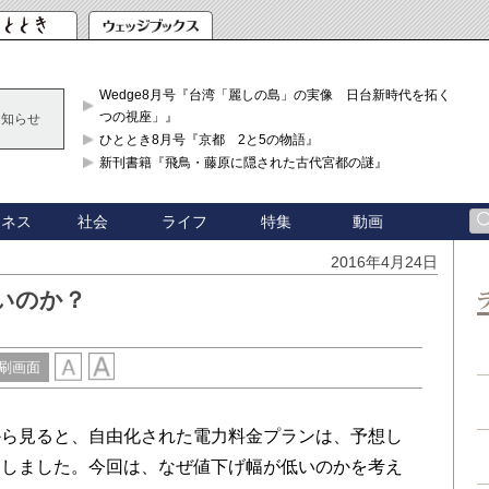
Wedge8月号『台湾「麗しの島」の実像 日台新時代を拓く「3
つの視座」』
お知らせ
ひととき8月号『京都 2と5の物語』
新刊書籍『飛鳥・藤原に隠された古代宮都の謎』
ジネス
社会
ライフ
特集
動画
2016年4月24日
いのか？
刷画面
ら見ると、自由化された電力料金プランは、予想し
えしました。今回は、なぜ値下げ幅が低いのかを考え