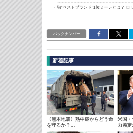
独“ベストブランド”1位ミーレとは？ 
バックナンバー
新着記事
〈熊本地震〉熱中症からどう命
米国・
を守るか？…
力協定