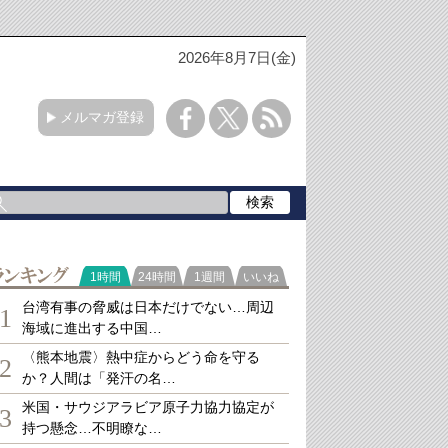
2026年8月7日(金)
メルマガ登録
ランキング
1時間
24時間
1週間
いいね
台湾有事の脅威は日本だけでない…周辺
1
海域に進出する中国…
〈熊本地震〉熱中症からどう命を守る
2
か？人間は「発汗の名…
米国・サウジアラビア原子力協力協定が
3
持つ懸念…不明瞭な…