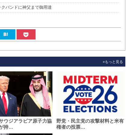
ロックバンドに神父まで御用達
»もっと見る
サウジアラビア原子力協
野党・民主党の攻撃材料と米有
が持…
権者の投票…