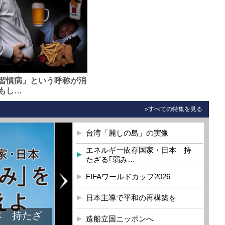
習慣病」という呼称が消
もし…
»すべての特集を見る
台湾「麗しの島」の実像
エネルギー依存国家・日本 持
たざる｢弱み…
FIFAワールドカップ2026
日本主導で平和の再構築を
本 持たざ
造船立国ニッポンへ