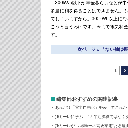
300kWh以下が年金暮らしなどが
多量に利を得ることはできません。
てしまいますから。300kWh以上
こうと言うわけです。今まで電気料
す。
次ページ » 「ない袖
1
2
編集部おすすめの関連記事
あれだけ「電力自由化」発表してこれか
独ミーレに学ぶ “四半期決算ではなく
独ミーレが“世界唯一の高級家電”たる理