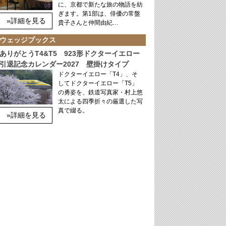
に、京都で新たな旅の物語を紡
ぎます。第1部は、俳優の常盤
»詳細を見る
貴子さんと仲間由紀…
ウェッジブックス
ありがとうT4&T5 923形ドクターイエロー
引退記念カレンダー2027 壁掛けタイプ
ドクターイエロー「T4」、そ
してドクターイエロー「T5」
の勇姿を、鉄道写真家・村上悠
太による四季折々の厳選した写
真で綴る。
»詳細を見る