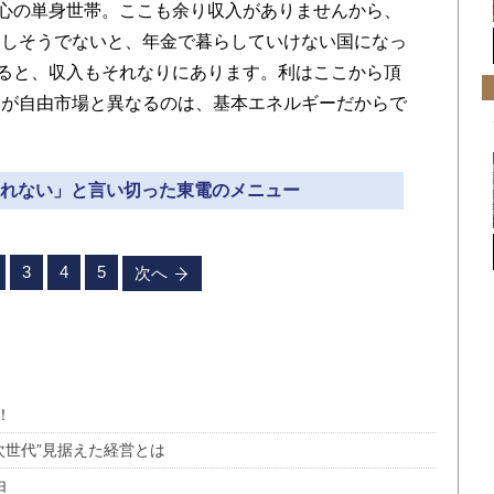
中心の単身世帯。ここも余り収入がありませんから、
もしそうでないと、年金で暮らしていけない国になっ
になると、収入もそれなりにあります。利はここから頂
金が自由市場と異なるのは、基本エネルギーだからで
は振れない」と言い切った東電のメニュー
3
4
5
次へ
！
次世代”見据えた経営とは
由