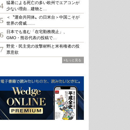
猛暑による死亡の多い欧州でエアコンが
4
少ない理由…建物と…
＜〝運命共同体〟の日米台＞中国こそが
5
世界の脅威....…
日本でも進む「在宅勤務廃止」、
6
GMO・熊谷代表の投稿で…
野党・民主党の攻撃材料と米有権者の投
7
票意欲
»もっと見る