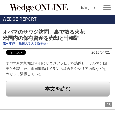
8/8(土)
WEDGE REPORT
オバマのサウジ訪問、裏で散る火花
米国内の保有資産を売却と“恫喝”
佐々木伸
（ 星槎大学大学院教授）
2016/04/21
オバマ米大統領は20日にサウジアラビアを訪問し、サルマン国
王と会談した。両国関係はイランの核合意やシリア内戦などを
めぐって緊張している.
本文を読む
PR