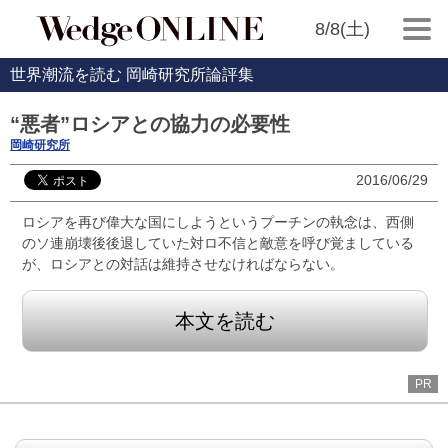
8/8(土)
世界潮流を読む 岡崎研究所論評集
“悪者”ロシアとの協力の必要性
岡崎研究所
2016/06/29
ロシアを再び偉大な国にしようというプーチンの執念は、西側
のソ連崩壊後後退していた対ロ不信と敵意を呼び覚ましている
が、ロシアとの対話は維持させなければならない。
本文を読む
PR