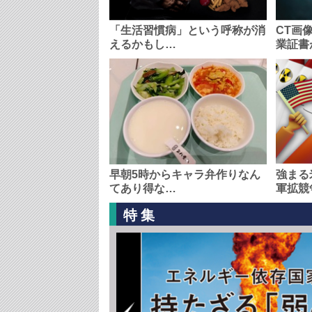
「生活習慣病」という呼称が消
CT画
えるかもし…
業証書
早朝5時からキャラ弁作りなん
強まる
てあり得な…
軍拡競
特集