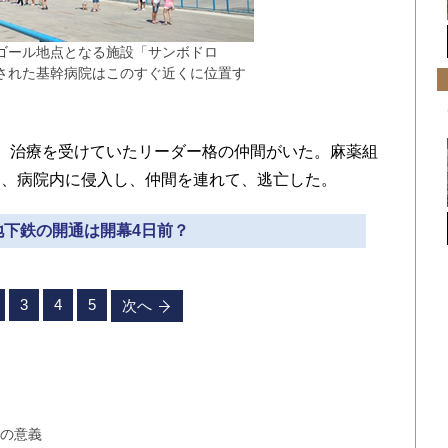
ゴール地点となる施設「サンボドロ
された基幹病院はこのすぐ近くに位置す
、治療を受けていたリーダー格の仲間がいた。麻薬組
て、病院内に侵入し、仲間を連れて、逃亡した。
 地下鉄の開通は開幕4日前？
3
4
5
次へ
来の意義