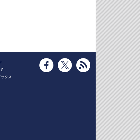
e
とき
ブックス