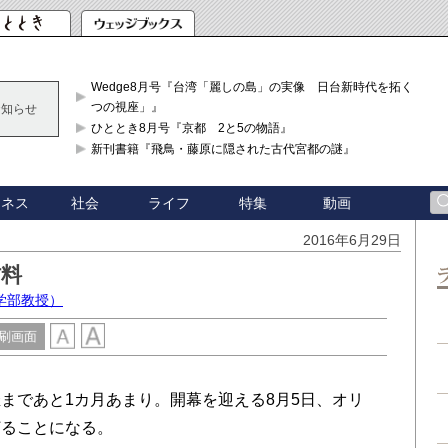
Wedge8月号『台湾「麗しの島」の実像 日台新時代を拓く「3
つの視座」』
お知らせ
ひととき8月号『京都 2と5の物語』
新刊書籍『飛鳥・藤原に隠された古代宮都の謎』
ジネス
社会
ライフ
特集
動画
2016年6月29日
材料
学部教授）
刷画面
であと1カ月あまり。開幕を迎える8月5日、オリ
灯ることになる。