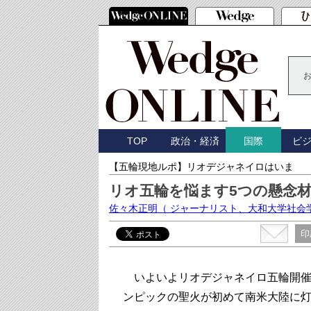
TOP
政治・経済
ビ
国際
【五輪現地ルポ】リオデジャネイロはいま
リオ五輪を悩ます5つの懸念
佐々木正明
（ ジャーナリスト、大和大学社会
印
いよいよリオデジャネイロ五輪開催ま
ンピックの聖火が初めて南米大陸に