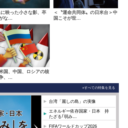
像に映った小さな影、卒
＜〝運命共同体〟の日米台＞中
がな…
国こそが世…
米国、中国、ロシアの核
争、…
»すべての特集を見る
台湾「麗しの島」の実像
エネルギー依存国家・日本 持
たざる｢弱み…
FIFAワールドカップ2026