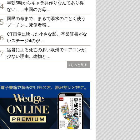
早朝5時からキャラ弁作りなんてあり得
4
ない……中国のお母…
国民の命まで、まるで湯水のごとく使う
5
プーチン…死傷者増…
CT画像に映った小さな影、卒業証書がな
6
いステージ4のが…
猛暑による死亡の多い欧州でエアコンが
7
少ない理由…建物と…
»もっと見る