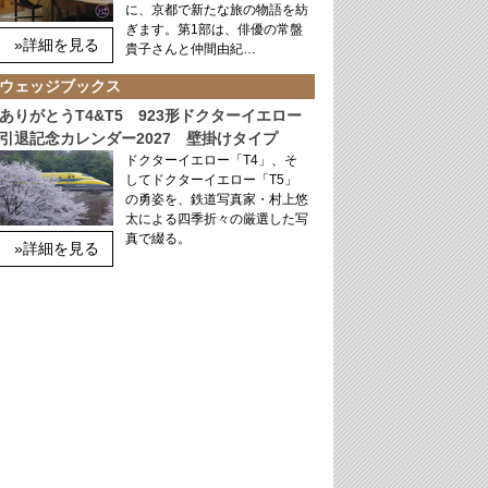
に、京都で新たな旅の物語を紡
ぎます。第1部は、俳優の常盤
»詳細を見る
貴子さんと仲間由紀…
ウェッジブックス
ありがとうT4&T5 923形ドクターイエロー
引退記念カレンダー2027 壁掛けタイプ
ドクターイエロー「T4」、そ
してドクターイエロー「T5」
の勇姿を、鉄道写真家・村上悠
太による四季折々の厳選した写
真で綴る。
»詳細を見る