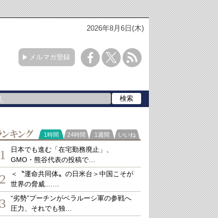
2026年8月6日(木)
メルマガ登録
ランキング
1時間
24時間
1週間
いいね
日本でも進む「在宅勤務廃止」、
1
GMO・熊谷代表の投稿で…
＜〝運命共同体〟の日米台＞中国こそが
2
世界の脅威....…
“劣勢”プーチンがベラルーシ軍の参戦へ
3
圧力、それでも独…