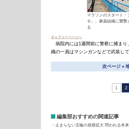
マラソンのスタート・
モ」。麻薬組織に襲撃
る
ギャラリーページへ
病院内には1週間前に警察に捕まり
織の一員はマシンガンなどで武装し
次ページ »
1
2
編集部おすすめの関連記事
止まらない五輪の規模拡大 問われる本