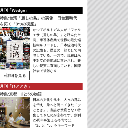
月刊「Wedge」
特集:台湾「麗しの島」の実像 日台新時代
を拓く「3つの視座」
かつてポルトガル人が「フォル
モサ（麗しの島）」と呼んだ台
湾。半導体産業で世界の最先端
技術をリードし、日本統治時代
の記憶も、歴史の一部として内
包している。一方で、現在は米
中対立の最前線に立たされ、難
しい現実に直面している。国際
社会で複雑な立…
»詳細を見る
月刊「ひととき」
特集:京都 2と5の物語
日本の文化や風土、人々の営み
を伝え、旅へと誘ってきた「ひ
ととき」。当誌が幾度となく特
集してきたのが京都です。創刊
25周年を迎える今号では、
〝2〟と〝5〟をキーワード