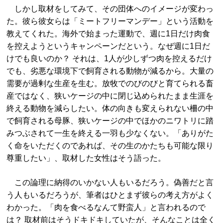
しかし取材をしてみて、その団体へのイメージが変わっ
た。彼ら彼女らは「ミートフリーマンデー」という活動を
教えてくれた。海外で始まった運動で、週に1日だけ肉食
を控えようというキャンペーンだという。なぜ週に1日だ
けでも良いのか？ それは、1人が少しずつ肉を控えるだけ
でも、劣悪な環境下で飼育される動物が減るから。大量の
需要が過剰な生産を生む。放牧でのびのびと育てられる畜
産ではなく、狭いケージの中に閉じ込められたまま生涯を
終える動物を減らしたい。体の向きも変えられない柵の中
で飼育される母豚、狭いケージの中でほかのニワトリに踏
みつぶされて一生を終える一羽も少なくない。「ありがた
く命をいただくのであれば、その生のかたちも可能な限り
尊重したい」、取材した女性はそう語った。
この論理に納得のいかない人もいるだろう。偽善だと言
う人もいるだろうが、筆者はひとまず彼らの考え方がよく
わかった。「肉を食べるなんて野蛮人」と言われるので
は？ 取材前はそうドキドキしていたが、そんなことは全く