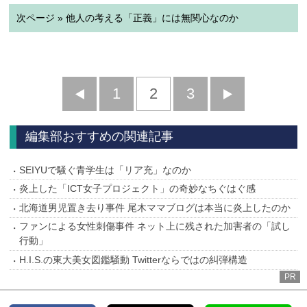
次ページ » 他人の考える「正義」には無関心なのか
前
1
2
3
次
へ
へ
編集部おすすめの関連記事
SEIYUで騒ぐ青学生は「リア充」なのか
炎上した「ICT女子プロジェクト」の奇妙なちぐはぐ感
北海道男児置き去り事件 尾木ママブログは本当に炎上したのか
ファンによる女性刺傷事件 ネット上に残された加害者の「試し
行動」
H.I.S.の東大美女図鑑騒動 Twitterならではの糾弾構造
PR