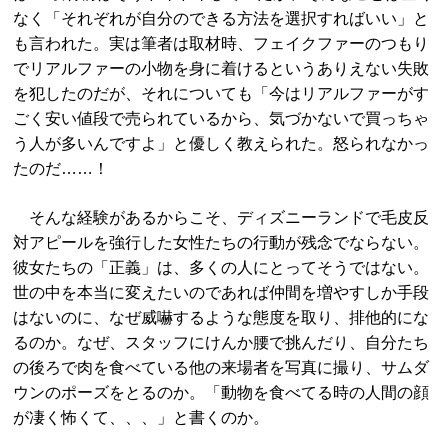
なく「それぞれが自分のできる方法を選択すればいい」と
も言われた。実は筆者は取材時、フェイクファーのつもり
でリアルファーの小物を身に着けるというありえない失敗
を犯したのだが、それについても「今はリアルファーがす
ごく安い値段で売られているから、気づかないで買っちゃ
う人が多いんですよ」と優しく教えられた。怒られなかっ
たのだ……！
そんな経験があるからこそ、ディズニーランドで毛皮反
対アピールを強行した女性たちの行動が残念でならない。
彼女たちの「正義」は、多くの人にとってそうではない。
世の中を本当に変えたいのであれば仲間を増やすしか手段
はないのに、なぜ威嚇するような態度を取り、排他的にな
るのか。なぜ、スタッフにけんか腰で挑んだり、自分たち
の後ろで肉を食べている他の来場者を写真に撮り、サムダ
ウンのポーズをとるのか。「動物を食べてる時の人間の顔
が凄く怖くて、、、」と書くのか。