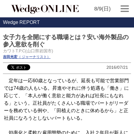
8/9(日)
Wedge REPORT
女子力を全開にする職場とは？安い海外製品の
参入意欲を削ぐ
カワトT.P.C(山口県岩国市)
吉田光宏
（ ジャーナリスト）
2016/07/21
定年は一応60歳となっているが、延長も可能で営業部門
では74歳の人もいる。昇進やそれに伴う処遇も「働き」に
応じて、「本人が働く意欲と能力があれば社長にもなれ
る」という。正社員がたくさんいる職場でパートがリーダ
ーを務めている例や、「田植えのときに休めるから」と正
社員になろうとしないパートもいる。
効率化と柔軟な雇用態勢のために、入社２年目が新人に