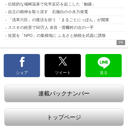
伝統的な城崎温泉で化学反応を起こした「触媒」
自立の精神を取り戻す 石徹白の小水力発電
「浅草六区」の復活を担う 「まるごとにっぽん」が開業
ススキの絶景で50万人 奈良・曽爾村の次の一手
佐賀を「NPO」の集積地に ふるさと納税を武器に誘致
PR
シェア
ツイート
送る
連載バックナンバー
トップページ