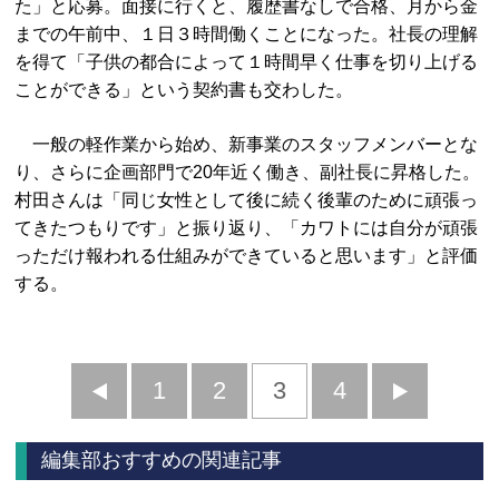
た」と応募。面接に行くと、履歴書なしで合格、月から金
までの午前中、１日３時間働くことになった。社長の理解
を得て「子供の都合によって１時間早く仕事を切り上げる
ことができる」という契約書も交わした。
一般の軽作業から始め、新事業のスタッフメンバーとな
り、さらに企画部門で20年近く働き、副社長に昇格した。
村田さんは「同じ女性として後に続く後輩のために頑張っ
てきたつもりです」と振り返り、「カワトには自分が頑張
っただけ報われる仕組みができていると思います」と評価
する。
前
1
2
3
4
次
へ
へ
編集部おすすめの関連記事