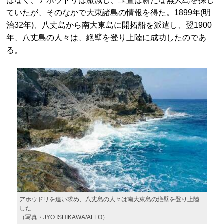
はなく、アホウドリは激減し、玉置は新たな無人島を探し
ていたが、そのなかで大東諸島の情報を得た。1899年(明
治32年)、八丈島から南大東島に開拓船を派遣し、翌1900
年、八丈島の人々は、絶壁を登り上陸に成功したのであ
る。
アホウドリを追い求め、八丈島の人々は南大東島の絶壁を登り上陸
した
（写真・JYO ISHIKAWA/AFLO）