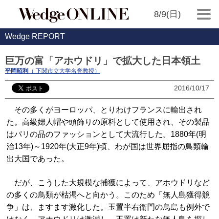
8/9(日)
Wedge REPORT
巨万の富「アホウドリ」で拡大した日本領土
平岡昭利
（ 下関市立大学名誉教授）
2016/10/17
その多くがヨーロッパ、とりわけフランスに輸出され
た。高級婦人帽や頭飾りの原料として使用され、その製品
はパリの品のファッションとして大流行した。1880年(明
治13年)～1920年(大正9年)頃、わが国は世界屈指の鳥類輸
出大国であった。
だが、こうした大規模な捕獲によって、アホウドリなど
の多くの鳥類が枯渇へと向かう。このため「無人島獲得競
争」は、ますます激化した。玉置半右衛門の鳥島も例外で