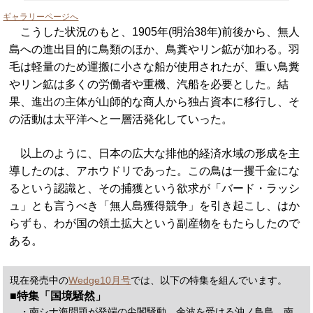
ギャラリーページへ
こうした状況のもと、1905年(明治38年)前後から、無人
島への進出目的に鳥類のほか、鳥糞やリン鉱が加わる。羽
毛は軽量のため運搬に小さな船が使用されたが、重い鳥糞
やリン鉱は多くの労働者や重機、汽船を必要とした。結
果、進出の主体が山師的な商人から独占資本に移行し、そ
の活動は太平洋へと一層活発化していった。
以上のように、日本の広大な排他的経済水域の形成を主
導したのは、アホウドリであった。この鳥は一攫千金にな
るという認識と、その捕獲という欲求が「バード・ラッシ
ュ」とも言うべき「無人島獲得競争」を引き起こし、はか
らずも、わが国の領土拡大という副産物をもたらしたので
ある。
現在発売中の
Wedge10月号
では、以下の特集を組んでいます。
■特集「国境騒然」
・南シナ海問題が発端の尖閣騒動 余波を受ける沖ノ鳥島、南