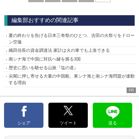
へ
編集部おすすめの関連記事
夏の終わりを告げる日本三奇祭のひとつ、吉田の火祭りをドロー
ン空撮
織田信長の資金調達法 家計は火の車でも上洛できる
南シナ海で中国に対抗へ鍵を握る3国
歴史に思いを馳せる山旅『塩の道』
尖閣に押し寄せる大量の中国船、東シナ海と南シナ海問題が連動
する理由
PR
シェア
ツイート
送る