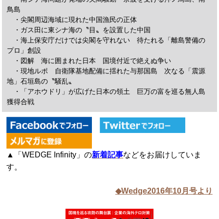
鳥島
・尖閣周辺海域に現れた中国漁民の正体
・ガス田に東シナ海の〝目〟を設置した中国
・海上保安庁だけでは尖閣を守れない 待たれる「離島警備の
プロ」創設
・図解 海に囲まれた日本 国境付近で絶えぬ争い
・現地ルポ 自衛隊基地配備に揺れた与那国島 次なる「震源
地」石垣島の〝騒乱〟
・「アホウドリ」が広げた日本の領土 巨万の富を巡る無人島
獲得合戦
▲「WEDGE Infinity」の
新着記事
などをお届けしていま
す。
◆Wedge2016年10月号より