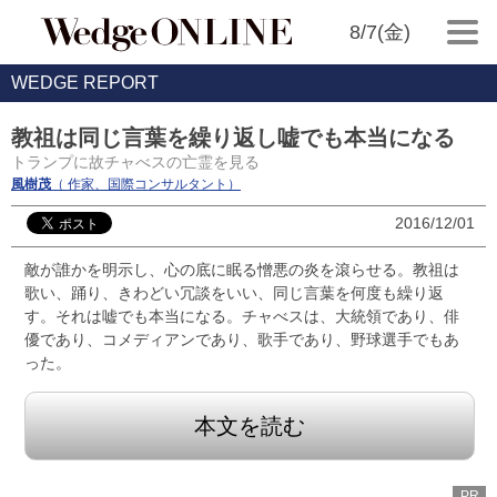
8/7(金)
WEDGE REPORT
教祖は同じ言葉を繰り返し嘘でも本当になる
トランプに故チャべスの亡霊を見る
風樹茂
（ 作家、国際コンサルタント）
2016/12/01
敵が誰かを明示し、心の底に眠る憎悪の炎を滾らせる。教祖は
歌い、踊り、きわどい冗談をいい、同じ言葉を何度も繰り返
す。それは嘘でも本当になる。チャべスは、大統領であり、俳
優であり、コメディアンであり、歌手であり、野球選手でもあ
った。
本文を読む
PR