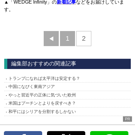
▲「WEDGE Infinity」の
新着記事
などをお届けしていま
す。
前
1
2
へ
編集部おすすめの関連記事
トランプになれば太平洋は安定する？
中国になびく東南アジア
やっと習近平の正体に気づいた欧州
米国はプーチンとよりを戻すべき？
和平にはシリアを分割するしかない
PR