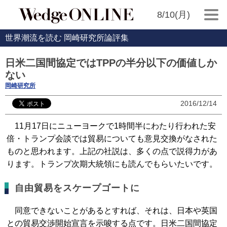
8/10(月)
世界潮流を読む 岡崎研究所論評集
日米二国間協定ではTPPの半分以下の価値しか
ない
岡崎研究所
2016/12/14
11月17日にニューヨークで1時間半にわたり行われた安
倍・トランプ会談では貿易についても意見交換がなされた
ものと思われます。上記の社説は、多くの点で説得力があ
ります。トランプ次期大統領にも読んでもらいたいです。
自由貿易をスケープゴートに
同意できないことがあるとすれば、それは、日本や英国
との貿易交渉開始宣言を示唆する点です。日米二国間協定