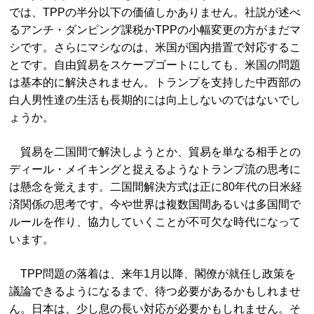
では、TPPの半分以下の価値しかありません。社説が述べ
るアンチ・ダンピング課税かTPPの小幅変更の方がまだマ
シです。さらにマシなのは、米国が国内措置で対応するこ
とです。自由貿易をスケープゴートにしても、米国の問題
は基本的に解決されません。トランプを支持した中西部の
白人男性達の生活も長期的には向上しないのではないでし
ょうか。
貿易を二国間で解決しようとか、貿易を単なる相手との
ディール・メイキングと捉えるようなトランプ流の思考に
は懸念を覚えます。二国間解決方式は正に80年代の日米経
済関係の思考です。今や世界は複数国間あるいは多国間で
ルールを作り、協力していくことが不可欠な時代になって
います。
TPP問題の落着は、来年1月以降、閣僚が就任し政策を
議論できるようになるまで、待つ必要があるかもしれませ
ん。日本は、少し息の長い対応が必要かもしれません。そ