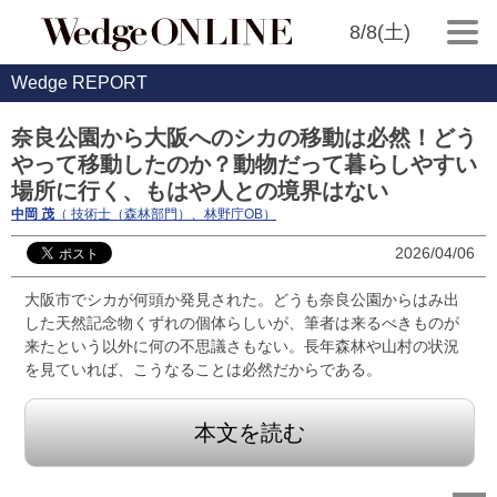
8/8(土)
Wedge REPORT
奈良公園から大阪へのシカの移動は必然！どう
やって移動したのか？動物だって暮らしやすい
場所に行く、もはや人との境界はない
中岡 茂
（ 技術士（森林部門）、林野庁OB）
2026/04/06
大阪市でシカが何頭か発見された。どうも奈良公園からはみ出
した天然記念物くずれの個体らしいが、筆者は来るべきものが
来たという以外に何の不思議さもない。長年森林や山村の状況
を見ていれば、こうなることは必然だからである。
本文を読む