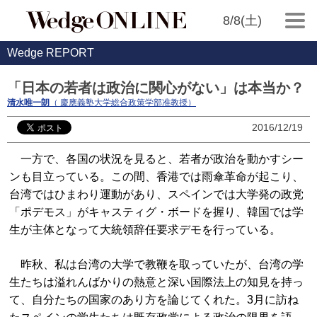
8/8(土)
Wedge REPORT
「日本の若者は政治に関心がない」は本当か？
清水唯一朗
（ 慶應義塾大学総合政策学部准教授）
2016/12/19
一方で、各国の状況を見ると、若者が政治を動かすシー
ンも目立っている。この間、香港では雨傘革命が起こり、
台湾ではひまわり運動があり、スペインでは大学発の政党
「ポデモス」がキャスティグ・ボードを握り、韓国では学
生が主体となって大統領辞任要求デモを行っている。
昨秋、私は台湾の大学で教鞭を取っていたが、台湾の学
生たちは溢れんばかりの熱意と深い国際法上の知見を持っ
て、自分たちの国家のあり方を論じてくれた。3月に訪ね