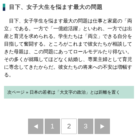
目下、女子大生を悩ます最大の問題
目下、女子学生を悩ます最大の問題は仕事と家庭の「両
立」である。一方で「一億総活躍」といわれ、一方では出
産と育児を求められる。学生たちは「両立」できる自分を
目指して奮闘する。ところがこれまで彼女たちが相談して
きた母親は、この問題にあってロールモデルたり得ない。
その多くが就職してほどなく結婚し、専業主婦として育児
に専念してきたからだ。彼女たちの将来への不安は増幅す
る。
次ページ » 日本の若者は「大文字の政治」とは距離を置く
前
1
2
3
次