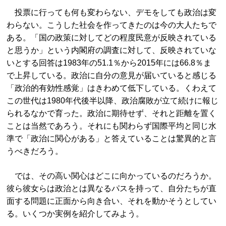
投票に行っても何も変わらない、デモをしても政治は変
わらない。こうした社会を作ってきたのは今の大人たちで
ある。「国の政策に対してどの程度民意が反映されている
と思うか」という内閣府の調査に対して、反映されていな
いとする回答は1983年の51.1％から2015年には66.8％ま
で上昇している。政治に自分の意見が届いていると感じる
「政治的有効性感覚」はきわめて低下している。くわえて
この世代は1980年代後半以降、政治腐敗が立て続けに報じ
られるなかで育った。政治に期待せず、それと距離を置く
ことは当然であろう。それにも関わらず国際平均と同じ水
準で「政治に関心がある」と答えていることは驚異的と言
うべきだろう。
では、その高い関心はどこに向かっているのだろうか。
彼ら彼女らは政治とは異なるパスを持って、自分たちが直
面する問題に正面から向き合い、それを動かそうとしてい
る。いくつか実例を紹介してみよう。