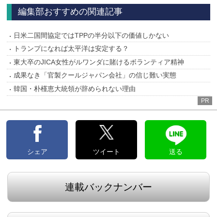
へ
へ
編集部おすすめの関連記事
日米二国間協定ではTPPの半分以下の価値しかない
トランプになれば太平洋は安定する？
東大卒のJICA女性がルワンダに賭けるボランティア精神
成果なき「官製クールジャパン会社」の信じ難い実態
韓国・朴槿恵大統領が辞められない理由
PR
シェア
ツイート
送る
連載バックナンバー