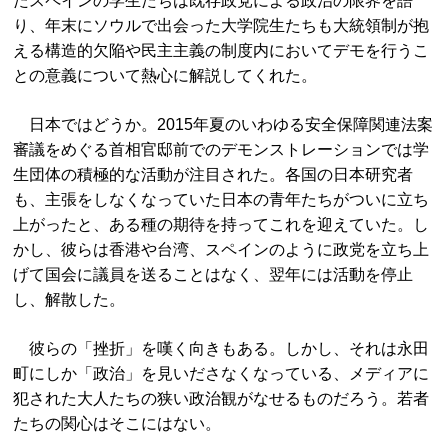
たスペインの学生たちは既存政党による政治の限界を語
り、年末にソウルで出会った大学院生たちも大統領制が抱
える構造的欠陥や民主主義の制度内においてデモを行うこ
との意義について熱心に解説してくれた。
日本ではどうか。2015年夏のいわゆる安全保障関連法案
審議をめぐる首相官邸前でのデモンストレーションでは学
生団体の積極的な活動が注目された。各国の日本研究者
も、主張をしなくなっていた日本の青年たちがついに立ち
上がったと、ある種の期待を持ってこれを迎えていた。し
かし、彼らは香港や台湾、スペインのように政党を立ち上
げて国会に議員を送ることはなく、翌年には活動を停止
し、解散した。
彼らの「挫折」を嘆く向きもある。しかし、それは永田
町にしか「政治」を見いださなくなっている、メディアに
犯された大人たちの狭い政治観がなせるものだろう。若者
たちの関心はそこにはない。