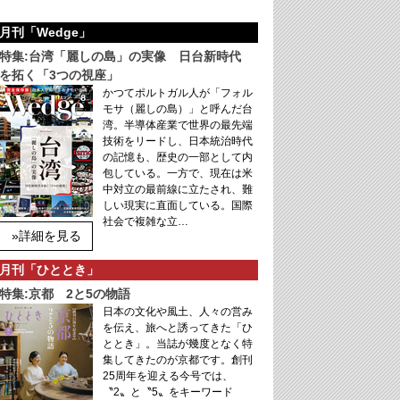
月刊「Wedge」
特集:台湾「麗しの島」の実像 日台新時代
を拓く「3つの視座」
かつてポルトガル人が「フォル
モサ（麗しの島）」と呼んだ台
湾。半導体産業で世界の最先端
技術をリードし、日本統治時代
の記憶も、歴史の一部として内
包している。一方で、現在は米
中対立の最前線に立たされ、難
しい現実に直面している。国際
社会で複雑な立…
»詳細を見る
月刊「ひととき」
特集:京都 2と5の物語
日本の文化や風土、人々の営み
を伝え、旅へと誘ってきた「ひ
ととき」。当誌が幾度となく特
集してきたのが京都です。創刊
25周年を迎える今号では、
〝2〟と〝5〟をキーワード