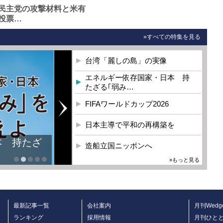
民主党の攻撃材料と米有
投票…
»すべての特集を見る
台湾「麗しの島」の実像
エネルギー依存国家・日本 持
たざる｢弱み…
FIFAワールドカップ2026
日本主導で平和の再構築を
本 持たざ
造船立国ニッポンへ
»もっと見る
最新記事一覧
会社案内
月刊Wedg
ランキング
採用情報
月刊ひと