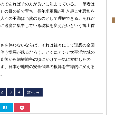
のであればその方が良いに決まっている。 筆者は
市）の目の前で育ち、長年米軍機が引き起こす恐怖を
の人々の不満は当然のものとして理解できる。それだ
辺に過度に集中している現状を変えたいという鳩山首
さを伴わないならば、それは往々にして理想の空回
に伴う憎悪が残るだろう。とくにアジア太平洋地域の
戦直後から朝鮮戦争の頃にかけて一気に変動したの
らず、日本が地域の安全保障の根幹を主導的に変える
る。
2
3
4
次へ