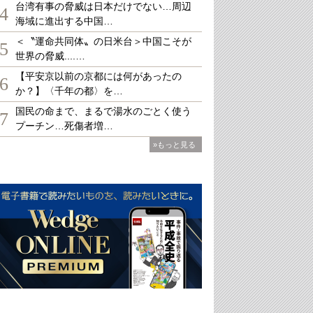
台湾有事の脅威は日本だけでない…周辺
4
海域に進出する中国…
＜〝運命共同体〟の日米台＞中国こそが
5
世界の脅威....…
【平安京以前の京都には何があったの
6
か？】〈千年の都〉を…
国民の命まで、まるで湯水のごとく使う
7
プーチン…死傷者増…
»もっと見る