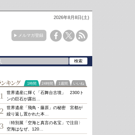
2026年8月8日(土)
メルマガ登録
ランキング
1時間
24時間
1週間
いいね
世界遺産に輝く「石舞台古墳」 2300ト
1
ンの巨石が露出…
世界遺産「飛鳥・藤原」の秘密 宮都が
2
繰り返し置かれた本…
〈特別展「空海と真言の名宝」で注目〉
3
空海はなぜ、120…