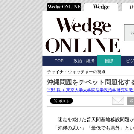
TOP
政治・経済
ビ
国際
チャイナ・ウォッチャーの視点
沖縄問題をチベット問題化す
平野 聡
（ 東京大学大学院法学政治学研究科教
印
迷走を続けた普天間基地移設問題が
「沖縄の思い」「最低でも県外」と