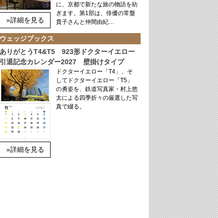
に、京都で新たな旅の物語を紡
ぎます。第1部は、俳優の常盤
»詳細を見る
貴子さんと仲間由紀…
ウェッジブックス
ありがとうT4&T5 923形ドクターイエロー
引退記念カレンダー2027 壁掛けタイプ
ドクターイエロー「T4」、そ
してドクターイエロー「T5」
の勇姿を、鉄道写真家・村上悠
太による四季折々の厳選した写
真で綴る。
»詳細を見る