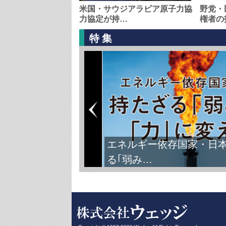
米国・サウジアラビア原子力協
野党・
力協定が持…
権者の
特集
エネルギー依存国家・日
る｢弱み…