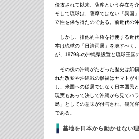
侵攻されて以来、薩摩という存在を
そして琉球は、薩摩ではない「異国
立性を保ち得たのである。前近代の
しかし、排他的主権を行使する近代
本は琉球の「日清両属」を廃すべく
が、1879年の沖縄県設置と琉球王国
その後の沖縄がたどった歴史は紙幅
れた改変や沖縄戦の惨禍はヤマトが
し、米国への従属ではなく日本国民
現実もあって決して沖縄から見てバ
島」としての意味が付与され、観光
である。
基地を日本から動かせない