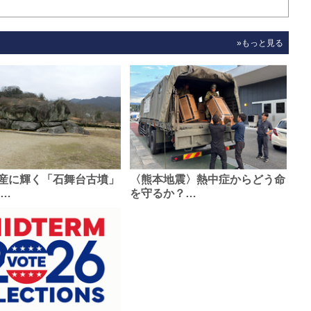
»もっと見る
産に輝く「石舞台古墳」
〈熊本地震〉熱中症からどう命
0…
を守るか？…