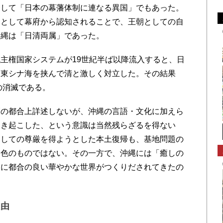
介して「日本の幕藩体制に連なる異国」でもあった。
」として幕府から認知されることで、王朝としての自
沖縄は「日清両属」であった。
主権国家システムが19世紀半ば以降流入すると、日
、東シナ海を挟んで清と激しく対立した。その結果
の消滅である。
の都合上詳述しないが、沖縄の言語・文化に加えら
引き起こした、という意識は当然残らざるを得ない
としての尊厳を得ようとした本土復帰も、基地問題の
ラ色のものではない。その一方で、沖縄には「癒しの
客に都合の良い華やかな世界がつくりだされてきたの
理由