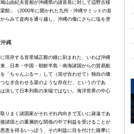
、鳩山由紀夫首相が沖縄県の諸首長に対して辺野古移
梁館」（2000年に開かれた九州・沖縄サミットの首
者からみて皮肉を通り越し、沖縄の傷にさらに塩を塗
た沖縄
に現存する首里城正殿の鐘に刻まれた、いわば沖縄
古来、日本・中国・朝鮮半島・南海諸国からの貿易船
化を「ちゃんぷるー」して（混ぜ合わせて）独自の価
をつなぎ合わせる梁のような存在だ、というのであ
縄は決して日本列島の末端ではない。海洋世界の中心
取りまく諸国家がそれぞれ内向きで互いに疎遠であ
隣接諸国との重層的な関係の中で利益を受けることが
て恩恵を得るいっぽう、その利益に目を付けた薩摩に