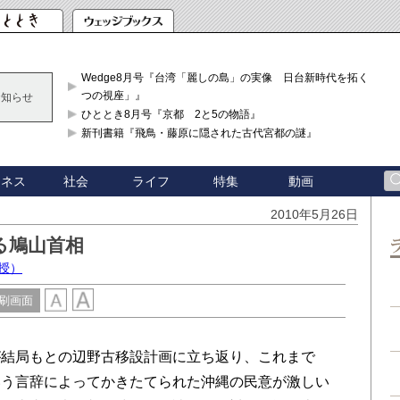
Wedge8月号『台湾「麗しの島」の実像 日台新時代を拓く「3
つの視座」』
お知らせ
ひととき8月号『京都 2と5の物語』
新刊書籍『飛鳥・藤原に隠された古代宮都の謎』
ジネス
社会
ライフ
特集
動画
2010年5月26日
る鳩山首相
授）
刷画面
結局もとの辺野古移設計画に立ち返り、これまで
いう言辞によってかきたてられた沖縄の民意が激しい