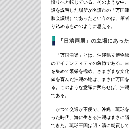
憤りへと転じている。そのような中
設を説明した場所が名護市の「万国津
脳会議場）であったというのは、筆
り込めるもののように思える。
「日清両属」の立場にあっ
「万国津梁」とは、沖縄県立博物館
のアイデンティティの象徴である。
を集めて繁栄を極め、さまざまな文
値を育んだ沖縄の地は、まさに万国
る。このような意識に照らせば、沖
である。
かつて交通が不便で、沖縄＝琉球を
った時代、海に生きる沖縄はまさに
できた。琉球王国は明・清に朝貢し