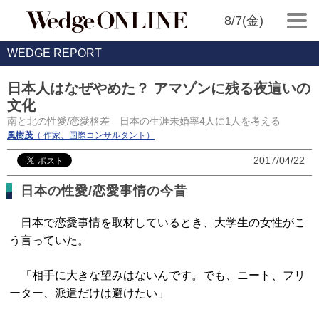
8/7(金)
WEDGE REPORT
日本人はなぜやめた？ アマゾンに残る夜這いの
文化
南と北の性愛/恋愛格差―日本の生涯未婚率4人に1人を考える
風樹茂
（ 作家、国際コンサルタント）
2017/04/22
日本の性愛/恋愛事情の今昔
日本で恋愛事情を取材しているとき、大学生の女性がこ
う言っていた。
「相手に大きな望みはないんです。でも、ニート、フリ
ーター、派遣だけは避けたい」