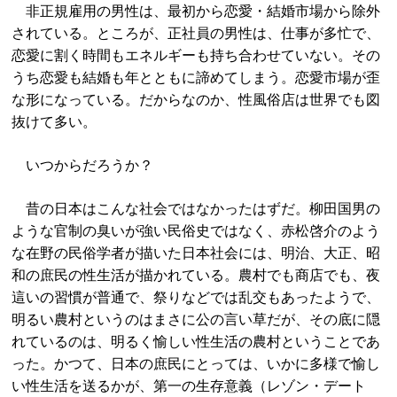
非正規雇用の男性は、最初から恋愛・結婚市場から除外
されている。ところが、正社員の男性は、仕事が多忙で、
恋愛に割く時間もエネルギーも持ち合わせていない。その
うち恋愛も結婚も年とともに諦めてしまう。恋愛市場が歪
な形になっている。だからなのか、性風俗店は世界でも図
抜けて多い。
いつからだろうか？
昔の日本はこんな社会ではなかったはずだ。柳田国男の
ような官制の臭いが強い民俗史ではなく、赤松啓介のよう
な在野の民俗学者が描いた日本社会には、明治、大正、昭
和の庶民の性生活が描かれている。農村でも商店でも、夜
這いの習慣が普通で、祭りなどでは乱交もあったようで、
明るい農村というのはまさに公の言い草だが、その底に隠
れているのは、明るく愉しい性生活の農村ということであ
った。かつて、日本の庶民にとっては、いかに多様で愉し
い性生活を送るかが、第一の生存意義（レゾン・デート