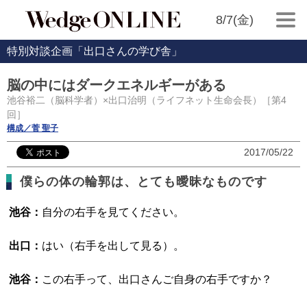
8/7(金)
特別対談企画「出口さんの学び舎」
脳の中にはダークエネルギーがある
池谷裕二（脳科学者）×出口治明（ライフネット生命会長）［第4
回］
構成／菅 聖子
2017/05/22
僕らの体の輪郭は、とても曖昧なものです
池谷：
自分の右手を見てください。
出口：
はい（右手を出して見る）。
池谷：
この右手って、出口さんご自身の右手ですか？