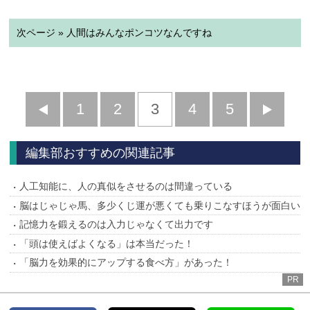
次ページ » 人間はみんなポンコツなんですね
前
1
2
3
4
5
へ
へ
編集部おすすめの関連記事
人工知能に、人の真似をさせるのは間違っている
脳はじゃじゃ馬、多少くじ運が悪くても乗りこなすほうが面白い
記憶力を鍛えるのは入力じゃなくて出力です
「頭は使えばよくなる」は本当だった！
「脳力を効果的にアップする食べ方」があった！
PR