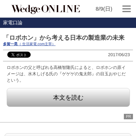
8/9(日)
家電口論
「ロボホン」から考える日本の製造業の未来
多賀一晃
（ 生活家電.com主宰）
2017/06/23
ロボホンの父と呼ばれる高橋智隆氏によると、ロボホンの原イ
メージは、水木しげる氏の『ゲゲゲの鬼太郎』の目玉おやじだ
という。
本文を読む
PR