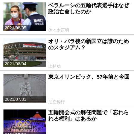
ベラルーシの五輪代表選手はなぜ
政治亡命したのか
2021/08/05
佐々木正明
オリ・パラ後の新国立は誰のため
のスタジアム？
2021/08/04
上林功
東京オリンピック、57年前と今回
2021/07/31
足立倫行
五輪開会式の解任問題で「忘れら
れる権利」はあるか