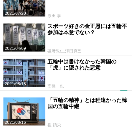
2021/07/20
原田 泰
スポーツ好きの金正恩には五輪不
参加は本意でない？
2021/04/09
礒﨑敦仁,澤田克己
五輪中は書けなかった韓国の
「虎」に隠された悪意
2021/08/18
高橋一也
PR
「五輪の精神」とは程遠かった韓
国の五輪中継
2021/08/16
崔 碩栄