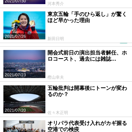
2021/07/30
河本秀介
東京五輪「手のひら返し」が驚く
ほど早かった理由
2021/07/26
新田日明
PR
開会式前日の演出担当者解任、ホ
ロコースト、過去には雑誌…
2021/07/23
樫山幸夫
五輪批判は開幕後にトーンが変わ
るのか？
2021/07/20
佐々木正明
オリパラ代表受け入れがカギ握る
空港での検疫