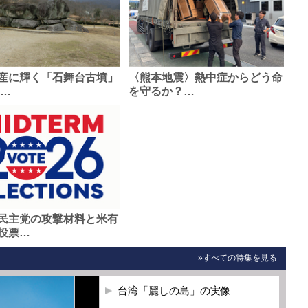
産に輝く「石舞台古墳」
〈熊本地震〉熱中症からどう命
0…
を守るか？…
民主党の攻撃材料と米有
投票…
»すべての特集を見る
台湾「麗しの島」の実像