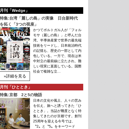
月刊「Wedge」
特集:台湾「麗しの島」の実像 日台新時代
を拓く「3つの視座」
かつてポルトガル人が「フォル
モサ（麗しの島）」と呼んだ台
湾。半導体産業で世界の最先端
技術をリードし、日本統治時代
の記憶も、歴史の一部として内
包している。一方で、現在は米
中対立の最前線に立たされ、難
しい現実に直面している。国際
社会で複雑な立…
»詳細を見る
月刊「ひととき」
特集:京都 2と5の物語
日本の文化や風土、人々の営み
を伝え、旅へと誘ってきた「ひ
ととき」。当誌が幾度となく特
集してきたのが京都です。創刊
25周年を迎える今号では、
〝2〟と〝5〟をキーワード