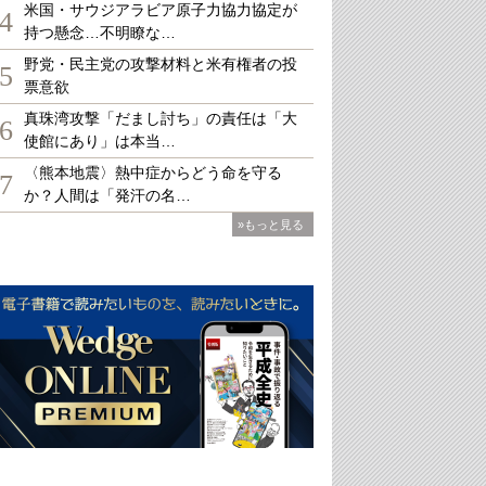
米国・サウジアラビア原子力協力協定が
4
持つ懸念…不明瞭な…
野党・民主党の攻撃材料と米有権者の投
5
票意欲
真珠湾攻撃「だまし討ち」の責任は「大
6
使館にあり」は本当…
〈熊本地震〉熱中症からどう命を守る
7
か？人間は「発汗の名…
»もっと見る