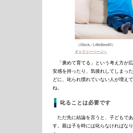
（iStock／LittleBee80）
ギャラリーページへ
「褒めて育てる」という考え方が広
安感を持ったり、気後れしてしまっ
どに、叱られ慣れていない人が増え
ね。
叱ることは必要です
ただ先に結論を言うと、子どもであ
す。親は子を時には叱らなければな