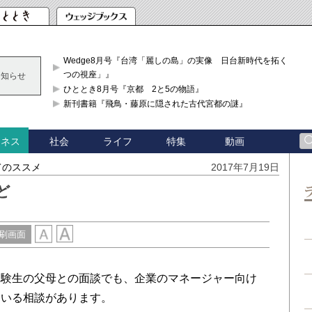
Wedge8月号『台湾「麗しの島」の実像 日台新時代を拓く「3
つの視座」』
お知らせ
ひととき8月号『京都 2と5の物語』
新刊書籍『飛鳥・藤原に隠された古代宮都の謎』
社会
ライフ
特集
動画
ジネス
てのススメ
2017年7月19日
ど
刷画面
験生の父母との面談でも、企業のマネージャー向け
ている相談があります。