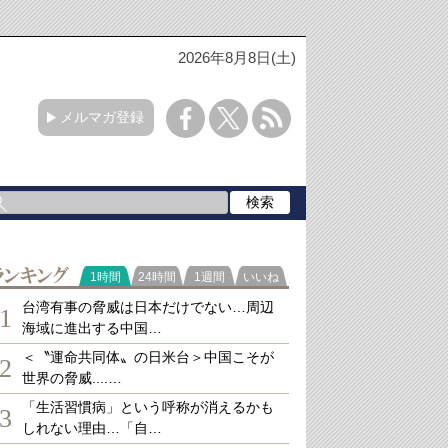
2026年8月8日(土)
メルマガ登録
ランキング
1時間
24時間
1週間
いいね
台湾有事の脅威は日本だけでない…周辺
1
海域に進出する中国…
＜〝運命共同体〟の日米台＞中国こそが
2
世界の脅威....…
「生活習慣病」という呼称が消えるかも
3
しれない理由…「自…