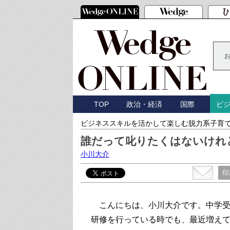
TOP
政治・経済
国際
ビ
ビジネススキルを活かして楽しむ脱力系子育
誰だって叱りたくはないけれ
小川大介
印
こんにちは、小川大介です。中学受
研修を行っている時でも、最近増え