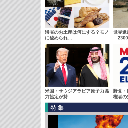
帰省のお土産は何にする？モノ
世界遺
に秘められ…
230
米国・サウジアラビア原子力協
野党・
力協定が持…
権者の
特集