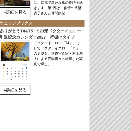
に、京都で新たな旅の物語を紡
ぎます。第1部は、俳優の常盤
»詳細を見る
貴子さんと仲間由紀…
ウェッジブックス
ありがとうT4&T5 923形ドクターイエロー
引退記念カレンダー2027 壁掛けタイプ
ドクターイエロー「T4」、そ
してドクターイエロー「T5」
の勇姿を、鉄道写真家・村上悠
太による四季折々の厳選した写
真で綴る。
»詳細を見る