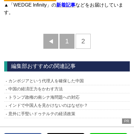
▲「WEDGE Infinity」の
新着記事
などをお届けしていま
す。
前
1
2
へ
編集部おすすめの関連記事
カンボジアという代理人を確保した中国
中国の経済圧力をかわす方法
トランプ政権の南シナ海問題への対応
インドで中国人を見かけないのはなぜか？
意外に手堅いドゥテルテの経済政策
PR