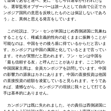
て虚偽であると述べ、更に「もし今日選挙が行われたな
ら、選挙監視オブザーバーは誰一人として自由で公正でカ
ンボジア国民の意思を反映したものとは保証しないであろ
う」と、異例と思える発言をしています。
この社説は、フン・センが米国はじめ西側諸国に気兼ね
することなく、権威主義的性向の赴くままに振舞うことが
可能なのは、中国をその後ろ盾に得ているからだと言いま
す。カンボジアは中国の属国と化しているとまで言ってい
ます。それが実態だと思われます。フン・センは中国を
「最も信頼する友」と呼んだことがあります。ここ3代の
中国国家主席は、全員カンボジアを訪問しています。中国
の影響力の源泉はカネにあります。中国の直接投資は他国
の直接投資の総額を凌駕していると見られます。そうであ
れば、遺憾ながら、カンボジアの現状に我々として打てる
手は基本的にありません。
カンボジアは既に失われました。その責任は西側諸国に