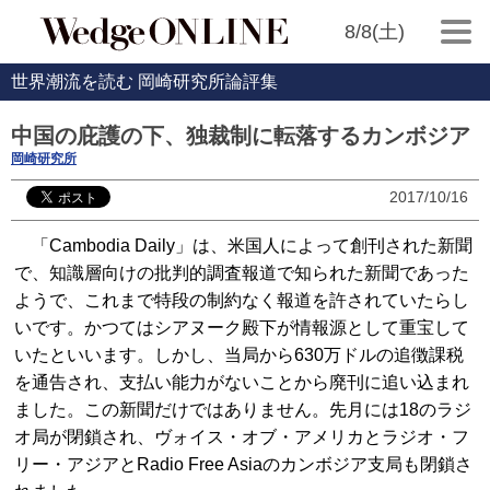
8/8(土)
世界潮流を読む 岡崎研究所論評集
中国の庇護の下、独裁制に転落するカンボジア
岡崎研究所
2017/10/16
「Cambodia Daily」は、米国人によって創刊された新聞
で、知識層向けの批判的調査報道で知られた新聞であった
ようで、これまで特段の制約なく報道を許されていたらし
いです。かつてはシアヌーク殿下が情報源として重宝して
いたといいます。しかし、当局から630万ドルの追徴課税
を通告され、支払い能力がないことから廃刊に追い込まれ
ました。この新聞だけではありません。先月には18のラジ
オ局が閉鎖され、ヴォイス・オブ・アメリカとラジオ・フ
リー・アジアとRadio Free Asiaのカンボジア支局も閉鎖さ