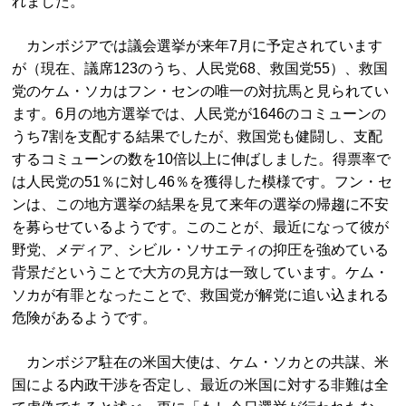
れました。
カンボジアでは議会選挙が来年7月に予定されています
が（現在、議席123のうち、人民党68、救国党55）、救国
党のケム・ソカはフン・センの唯一の対抗馬と見られてい
ます。6月の地方選挙では、人民党が1646のコミューンの
うち7割を支配する結果でしたが、救国党も健闘し、支配
するコミューンの数を10倍以上に伸ばしました。得票率で
は人民党の51％に対し46％を獲得した模様です。フン・セ
ンは、この地方選挙の結果を見て来年の選挙の帰趨に不安
を募らせているようです。このことが、最近になって彼が
野党、メディア、シビル・ソサエティの抑圧を強めている
背景だということで大方の見方は一致しています。ケム・
ソカが有罪となったことで、救国党が解党に追い込まれる
危険があるようです。
カンボジア駐在の米国大使は、ケム・ソカとの共謀、米
国による内政干渉を否定し、最近の米国に対する非難は全