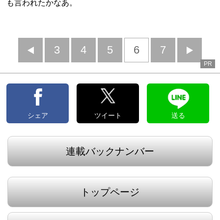
も言われたかなあ。
前
3
4
5
6
7
PR
へ
へ
シェア
ツイート
送る
連載バックナンバー
トップページ