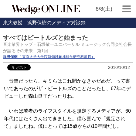
8/8(土)
東大教授 浜野保樹のメディア対談録
すべてはビートルズと始まった
音楽業界トップ・石坂敬一ユニバーサル ミュージック合同会社会長
が語るその未来 第1回
浜野保樹
（ 東京大学大学院新領域創成科学研究科教授）
2010/10/12
音楽だったら、キミらはこれ聞かなきゃだめだ、って書
いてあったのがザ・ビートルズのことだったし、67年にデ
ビューした森山良子だったりね。
いわば若者のライフスタイルを規定するメディアが、60
年代にはたくさん出てきました。僕ら喜んで「規定され
て」ましたね。僕にとっては15歳からの10年間だし。