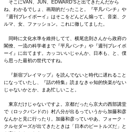
そこにVAN、JUN、EDWARD'Sと出てきたんだから
ね、わかるでしょ、画期的だったこと。『平凡パンチ』や
『週刊プレイボーイ』はそこをどんどん煽って、音楽、ク
ルマ、女、ファッション。これに徹してました。
同時に文化水準を維持してて、横尾忠則さんから政府の
閣僚、一流の科学者まで『平凡パンチ』や『週刊プレイボ
ーイ』に出てます。カッコいいじゃんか、日本も、と、僕
ら思った最初の世代ですね。
『新宿プレイマップ』を読んでないと時代に遅れること
になっていたし、『話の特集』読まなきゃ知的快楽がない
じゃないかとか、まあ忙しいこと。
東京だけじゃないですよ。京都だったら京大の西部講堂
で（ロックバンドの）村八分が出るっていうから加藤和彦
なんかと見に行ったり。加藤和彦っていやあ、フォーク・
クルセダーズが出てきたときは「日本のビートルズだ」と