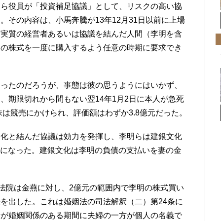
ら役員が「投資補足協議」として、リスクの高い協
その内容は、小馬奔騰が13年12月31日以前に上場
、実質の経営者あるいは協議を結んだ人間（李明を含
騰の株式を一度に購入するよう任意の時期に要求でき
ったのだろうが、事態は彼の思うようにはいかず、
、期限切れから間もない翌14年1月2日に本人が急死
株は競売にかけられ、評価額はわずか3.8億元だった。
化と結んだ協議は効力を発揮し、李明らは建銀文化
ことになった。建銀文化は李明の負債の支払いを妻の金
法院は金燕に対し、2億元の範囲内で李明の株式買い
を出した。これは婚姻法の司法解釈（二）第24条に
者が婚姻関係のある期間に夫婦の一方が個人の名義で