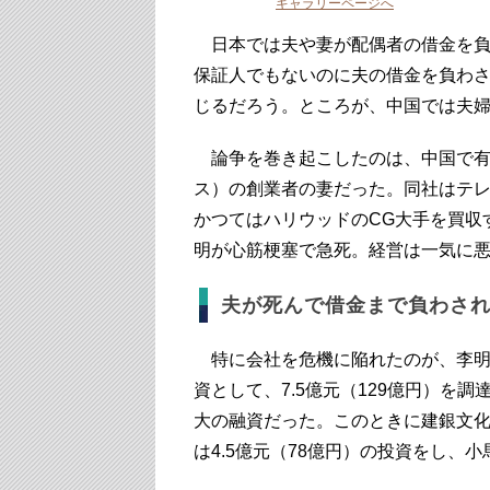
ギャラリーページへ
日本では夫や妻が配偶者の借金を負
保証人でもないのに夫の借金を負わ
じるだろう。ところが、中国では夫
論争を巻き起こしたのは、中国で有
ス）の創業者の妻だった。同社はテ
かつてはハリウッドのCG大手を買収
明が心筋梗塞で急死。経営は一気に
夫が死んで借金まで負わさ
特に会社を危機に陥れたのが、李明の
資として、7.5億元（129億円）を
大の融資だった。このときに建銀文
は4.5億元（78億円）の投資をし、