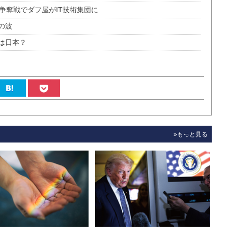
争奪戦でダフ屋がIT技術集団に
の波
は日本？
»もっと見る