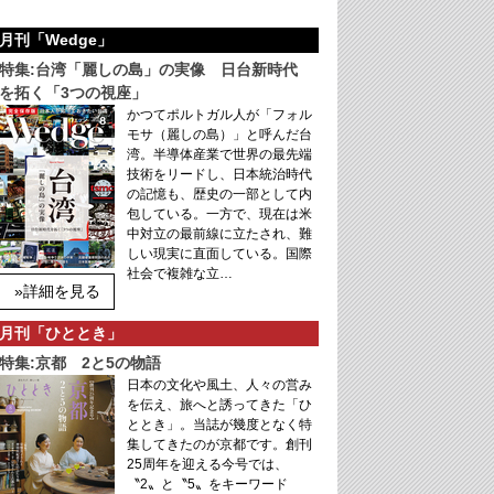
月刊「Wedge」
特集:台湾「麗しの島」の実像 日台新時代
を拓く「3つの視座」
かつてポルトガル人が「フォル
モサ（麗しの島）」と呼んだ台
湾。半導体産業で世界の最先端
技術をリードし、日本統治時代
の記憶も、歴史の一部として内
包している。一方で、現在は米
中対立の最前線に立たされ、難
しい現実に直面している。国際
社会で複雑な立…
»詳細を見る
月刊「ひととき」
特集:京都 2と5の物語
日本の文化や風土、人々の営み
を伝え、旅へと誘ってきた「ひ
ととき」。当誌が幾度となく特
集してきたのが京都です。創刊
25周年を迎える今号では、
〝2〟と〝5〟をキーワード