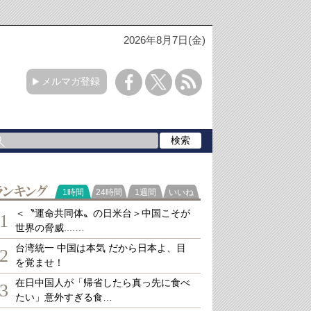
2026年8月7日(金)
メルマガ登録
ランキング
1時間
24時間
1週間
いいね
＜〝運命共同体〟の日米台＞中国こそが
1
世界の脅威....…
台湾統一 中国は本気 だから日本よ、目
2
を覚ませ！
在日中国人が「帰省したら真っ先に食べ
3
たい」意外すぎる食…