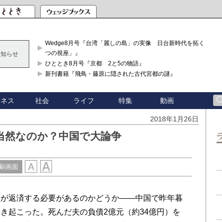
Wedge8月号『台湾「麗しの島」の実像 日台新時代を拓く「3
つの視座」』
お知らせ
ひととき8月号『京都 2と5の物語』
新刊書籍『飛鳥・藤原に隠された古代宮都の謎』
ジネス
社会
ライフ
特集
動画
2018年1月26日
当然なのか？中国で大論争
刷画面
が返済する必要があるのかどうか――中国で昨年暮
き起こった。死んだ夫の負債2億元（約34億円）を