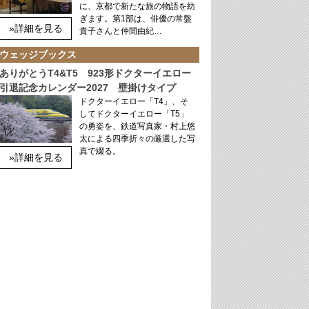
に、京都で新たな旅の物語を紡
ぎます。第1部は、俳優の常盤
»詳細を見る
貴子さんと仲間由紀…
ウェッジブックス
ありがとうT4&T5 923形ドクターイエロー
引退記念カレンダー2027 壁掛けタイプ
ドクターイエロー「T4」、そ
してドクターイエロー「T5」
の勇姿を、鉄道写真家・村上悠
太による四季折々の厳選した写
真で綴る。
»詳細を見る