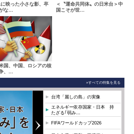
像に映った小さな影、卒
＜〝運命共同体〟の日米台＞中
がな…
国こそが世…
米国、中国、ロシアの核
争、…
»すべての特集を見る
台湾「麗しの島」の実像
エネルギー依存国家・日本 持
たざる｢弱み…
FIFAワールドカップ2026