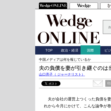
TOP
政治・経済
ビ
国際
中国メディアは何を報じているか
夫の負債を妻が引き継ぐのは
山口亮子
（ ジャーナリスト）
印
夫が会社の運営上つくった負債を妻
れから今月にかけて、こんな論争が巻