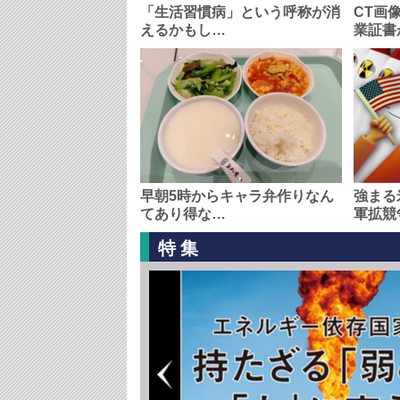
「生活習慣病」という呼称が消
CT画
えるかもし…
業証書
早朝5時からキャラ弁作りなん
強まる
てあり得な…
軍拡競
特集