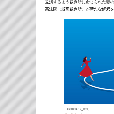
返済するよう裁判所に命じられた妻
高法院（最高裁判所）が新たな解釈
（iStock／z_wei）