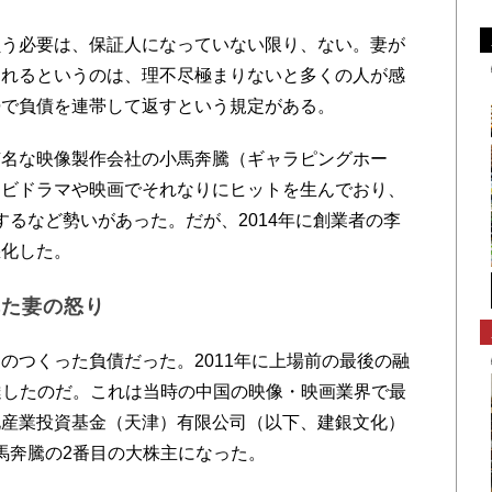
う必要は、保証人になっていない限り、ない。妻が
されるというのは、理不尽極まりないと多くの人が感
婦で負債を連帯して返すという規定がある。
名な映像製作会社の小馬奔騰（ギャラピングホー
レビドラマや映画でそれなりにヒットを生んでおり、
するなど勢いがあった。だが、2014年に創業者の李
悪化した。
れた妻の怒り
つくった負債だった。2011年に上場前の最後の融
調達したのだ。これは当時の中国の映像・映画業界で最
化産業投資基金（天津）有限公司（以下、建銀文化）
小馬奔騰の2番目の大株主になった。