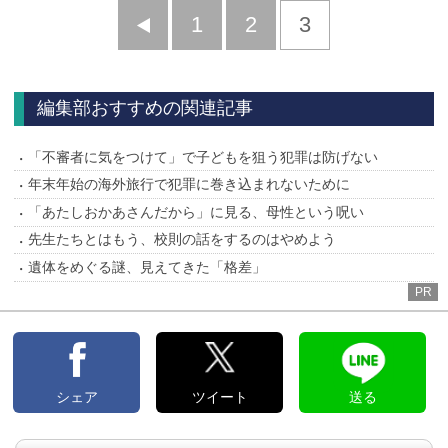
前
1
2
3
へ
編集部おすすめの関連記事
「不審者に気をつけて」で子どもを狙う犯罪は防げない
年末年始の海外旅行で犯罪に巻き込まれないために
「あたしおかあさんだから」に見る、母性という呪い
先生たちとはもう、校則の話をするのはやめよう
遺体をめぐる謎、見えてきた「格差」
PR
シェア
ツイート
送る