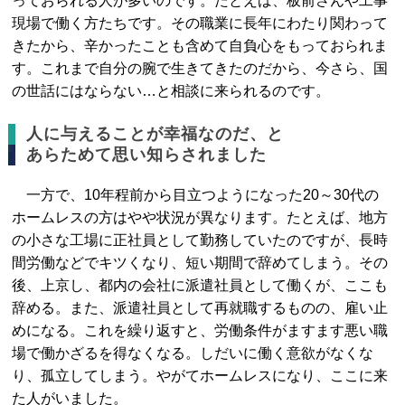
っておられる人が多いのです。たとえば、板前さんや工事
現場で働く方たちです。その職業に長年にわたり関わって
きたから、辛かったことも含めて自負心をもっておられま
す。これまで自分の腕で生きてきたのだから、今さら、国
の世話にはならない…と相談に来られるのです。
人に与えることが幸福なのだ、と
あらためて思い知らされました
一方で、10年程前から目立つようになった20～30代の
ホームレスの方はやや状況が異なります。たとえば、地方
の小さな工場に正社員として勤務していたのですが、長時
間労働などでキツくなり、短い期間で辞めてしまう。その
後、上京し、都内の会社に派遣社員として働くが、ここも
辞める。また、派遣社員として再就職するものの、雇い止
めになる。これを繰り返すと、労働条件がますます悪い職
場で働かざるを得なくなる。しだいに働く意欲がなくな
り、孤立してしまう。やがてホームレスになり、ここに来
た人がいました。