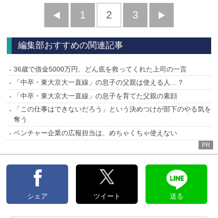
前
1
2
3
次
へ
へ
編集部おすすめの関連記事
36歳で借金5000万円、どん底を救ってくれた上司の一言
「中卒・東大京大一直線」の息子の父親は使える人…？
「中卒・東大京大一直線」の息子を育てた父親の素顔
「この仕事はできないだろう」という決めつけが部下のやる気を
奪う
ベンチャー企業の広報担当は、めちゃくちゃ使えない
PR
シェア
ツイート
送る