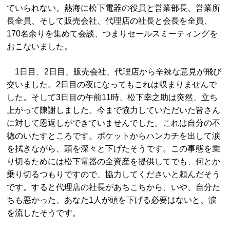
ていられない。熱海に松下電器の役員と営業部長、営業所
長全員、そして販売会社、代理店の社長と会長を全員、
170名余りを集めて会談、つまりセールスミーティングを
おこないました。
1日目、2日目、販売会社、代理店から辛辣な意見が飛び
交いました。2日目の夜になってもこれは収まりませんで
した。そして3日目の午前11時、松下幸之助は突然、立ち
上がって陳謝しました。今まで協力していただいた皆さん
に対して恩返しができていませんでした。これは自分の不
徳のいたすところです。ポケットからハンカチを出して涙
を拭きながら、頭を深々と下げたそうです。この事態を乗
り切るためには松下電器の全資産を提供してでも、何とか
乗り切るつもりですので、協力してくださいと頼んだそう
です。すると代理店の社長があちこちから、いや、自分た
ちも悪かった、あなた1人が頭を下げる必要はないと、涙
を流したそうです。