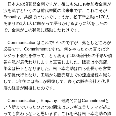
日本人の浪花節全開ですが、後にも先にも参加者全員が
涙を流すというのは前代未聞の出来事です。これこそが
Empathy、共感ではないでしょうか。松下幸之助は170人
あまりの1人1人に向かって語りかけるように話をしたの
で、全員がこの状況に感動したわけです。
Communicationはこれでいいのですが、落としどころが
必要です。Commitmentですね。何をやったかと言えばク
レジット会社を作って、とりあえず1000億円分の手形や債
券を私が肩代わりしますと宣言しました。販売は小売店、
集金は松下となりました。松下幸之助は自ら会長から営業
本部長代行となり、工場から販売店までの流通過程を減ら
して、1年後には売上が回復して、多くの販売会社と代理
店の経営が回復したのです。
Communication、Empathy、最終的にはCommitmentと
いう所までいったひとつの商法はシンギュラリティが起こ
っても変わらないと思います。これを私は松下幸之助の独