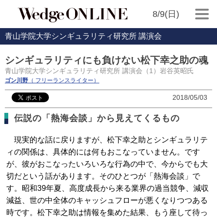
8/9(日)
青山学院大学シンギュラリティ研究所 講演会
シンギュラリティにも負けない松下幸之助の魂
青山学院大学シンギュラリティ研究所 講演会（1）岩谷英昭氏
ゴン川野
（ フリーランスライター）
2018/05/03
伝説の「熱海会談」から見えてくるもの
現実的な話に戻りますが、松下幸之助とシンギュラリテ
ィの関係は、具体的には何もおこなっていません。です
が、彼がおこなったいろいろな行為の中で、今からでも大
切だという話があります。そのひとつが「熱海会談」で
す。昭和39年夏、高度成長から来る業界の過当競争、減収
減益、世の中全体のキャッシュフローが悪くなりつつある
時です。松下幸之助は情報を集めた結果、もう座して待っ