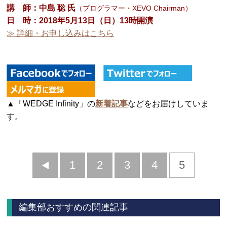
講 師：中島 聡
氏
（プログラマー・XEVO Chairman）
日 時：
2018年5月13日（日）13時開演
≫ 詳細・お申し込みはこちら
▲「WEDGE Infinity」の
新着記事
などをお届けしていま
す。
前
1
2
3
4
5
へ
編集部おすすめの関連記事