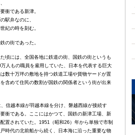
け、
の要衝である新津。
プの駅弁なのに、
半世紀の時を刻む。
鉄の街であった。
た頃には、全国各地に鉄道の街、国鉄の街というも
0万人もの職員を雇用していた、日本を代表する巨大
には数十万坪の敷地を持つ鉄道工場や貨物ヤードが置
族を含めて住民の数割が国鉄の関係者という街が出来
は、信越本線が羽越本線を分け、磐越西線が接続す
の要衝である。ここにはかつて、国鉄の新津工場、新
置されていた。1951（昭和26）年から単独で市制
江戸時代の北前船から続く、日本海に沿った重要な物