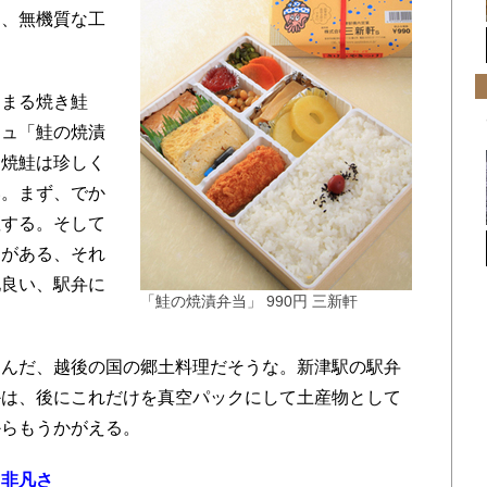
た、無機質な工
まる焼き鮭
シュ「鮭の焼漬
に焼鮭は珍しく
い。まず、でか
座する。そして
えがある、それ
地良い、駅弁に
「鮭の焼漬弁当」 990円 三新軒
んだ、越後の国の郷土料理だそうな。新津駅の駅弁
かは、後にこれだけを真空パックにして土産物として
からもうかがえる。
る非凡さ