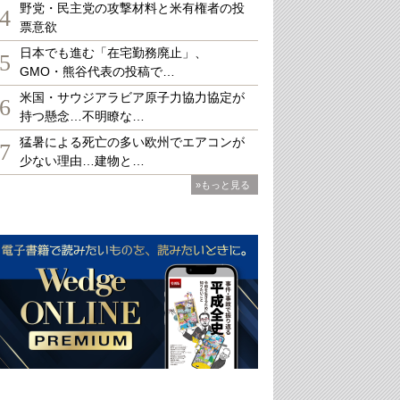
野党・民主党の攻撃材料と米有権者の投
4
票意欲
日本でも進む「在宅勤務廃止」、
5
GMO・熊谷代表の投稿で…
米国・サウジアラビア原子力協力協定が
6
持つ懸念…不明瞭な…
猛暑による死亡の多い欧州でエアコンが
7
少ない理由…建物と…
»もっと見る