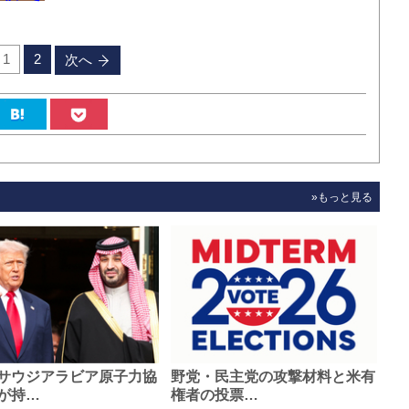
1
2
次へ
»もっと見る
サウジアラビア原子力協
野党・民主党の攻撃材料と米有
が持…
権者の投票…