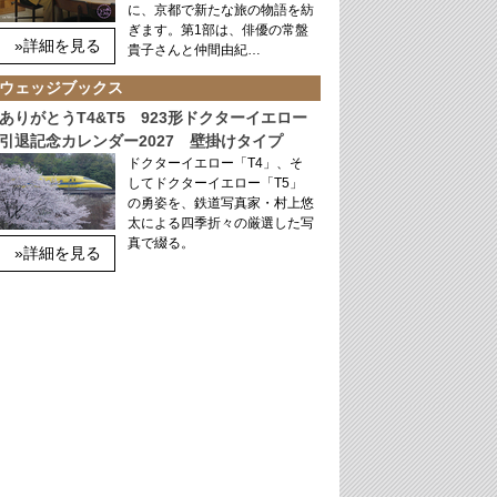
に、京都で新たな旅の物語を紡
ぎます。第1部は、俳優の常盤
»詳細を見る
貴子さんと仲間由紀…
ウェッジブックス
ありがとうT4&T5 923形ドクターイエロー
引退記念カレンダー2027 壁掛けタイプ
ドクターイエロー「T4」、そ
してドクターイエロー「T5」
の勇姿を、鉄道写真家・村上悠
太による四季折々の厳選した写
真で綴る。
»詳細を見る