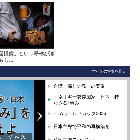
習慣病」という呼称が消
もし…
»すべての特集を見る
台湾「麗しの島」の実像
エネルギー依存国家・日本 持
たざる｢弱み…
FIFAワールドカップ2026
日本主導で平和の再構築を
本 持たざ
造船立国ニッポンへ