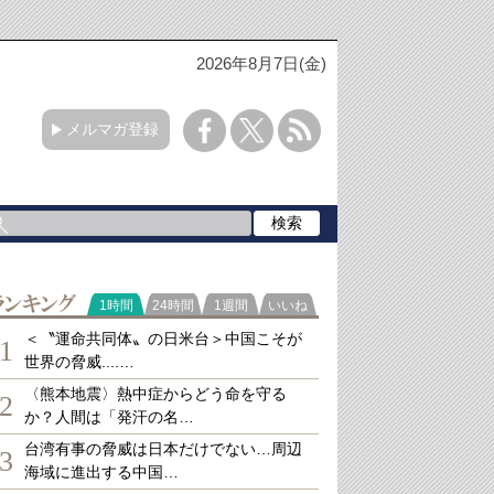
2026年8月7日(金)
メルマガ登録
ランキング
1時間
24時間
1週間
いいね
＜〝運命共同体〟の日米台＞中国こそが
1
世界の脅威....…
〈熊本地震〉熱中症からどう命を守る
2
か？人間は「発汗の名…
台湾有事の脅威は日本だけでない…周辺
3
海域に進出する中国…