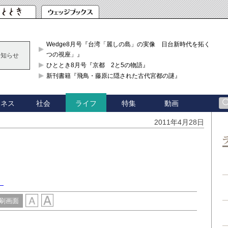
Wedge8月号『台湾「麗しの島」の実像 日台新時代を拓く「3
つの視座」』
お知らせ
ひととき8月号『京都 2と5の物語』
新刊書籍『飛鳥・藤原に隠された古代宮都の謎』
ジネス
社会
特集
動画
ライフ
2011年4月28日
）
刷画面