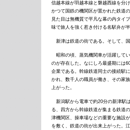
信越本線が羽越本線と磐越西線を分
かつて国鉄の機関区が置かれた鉄道
見た目は無機質で平凡な幕の内タイ
味で旅人を強く惹き付ける名駅弁が
新津は鉄道の街である。そして、国
昭和の頃、蒸気機関車が活躍してい
のが存在した。なにしろ最盛期には6
企業である。幹線鉄道同士の接続駅
かれ、数千人の職員が働き、その家
上がった。
新潟駅から電車で約20分の新津駅
る、四方から幹線鉄道が集まる鉄道
津機関区、操車場などの重要な施設が配
を敷く、鉄道の街が出来上がった。