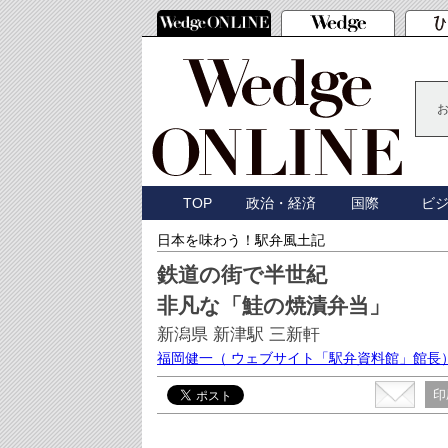
TOP
政治・経済
国際
ビ
日本を味わう！駅弁風土記
鉄道の街で半世紀
非凡な「鮭の焼漬弁当」
新潟県 新津駅 三新軒
福岡健一
（ ウェブサイト「駅弁資料館」館長
印