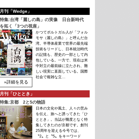
月刊「Wedge」
特集:台湾「麗しの島」の実像 日台新時代
を拓く「3つの視座」
かつてポルトガル人が「フォル
モサ（麗しの島）」と呼んだ台
湾。半導体産業で世界の最先端
技術をリードし、日本統治時代
の記憶も、歴史の一部として内
包している。一方で、現在は米
中対立の最前線に立たされ、難
しい現実に直面している。国際
社会で複雑な立…
»詳細を見る
月刊「ひととき」
特集:京都 2と5の物語
日本の文化や風土、人々の営み
を伝え、旅へと誘ってきた「ひ
ととき」。当誌が幾度となく特
集してきたのが京都です。創刊
25周年を迎える今号では、
〝2〟と〝5〟をキーワード