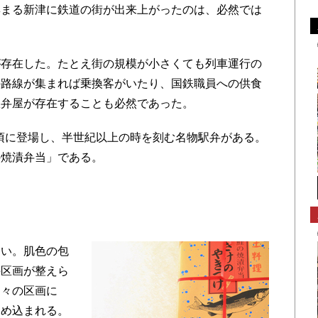
集まる新津に鉄道の街が出来上がったのは、必然では
存在した。たとえ街の規模が小さくても列車運行の
の路線が集まれば乗換客がいたり、国鉄職員への供食
駅弁屋が存在することも必然であった。
年頃に登場し、半世紀以上の時を刻む名物駅弁がある。
の焼漬弁当」である。
い。肌色の包
の区画が整えら
個々の区画に
はめ込まれる。