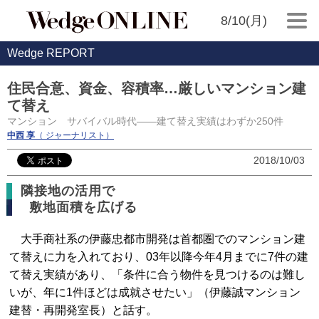
8/10(月)
Wedge REPORT
住民合意、資金、容積率…厳しいマンション建
て替え
マンション サバイバル時代――建て替え実績はわずか250件
中西 享
（ ジャーナリスト）
2018/10/03
隣接地の活用で
敷地面積を広げる
大手商社系の伊藤忠都市開発は首都圏でのマンション建
て替えに力を入れており、03年以降今年4月までに7件の建
て替え実績があり、「条件に合う物件を見つけるのは難し
いが、年に1件ほどは成就させたい」（伊藤誠マンション
建替・再開発室長）と話す。