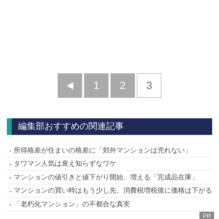
前
1
2
3
へ
編集部おすすめの関連記事
所得格差が住まいの格差に「郊外マンションは売れない」
タワマン人気は衰え知らずなワケ
マンションの値引きと値下がり開始、増える「完成品在庫」
マンションの買い時はもう少し先、消費税増税後に価格は下がる
「老朽化マンション」の不都合な真実
PR