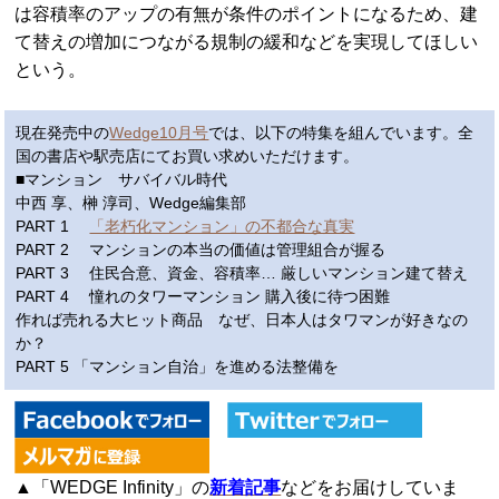
は容積率のアップの有無が条件のポイントになるため、建
て替えの増加につながる規制の緩和などを実現してほしい
という。
現在発売中の
Wedge10月号
では、以下の特集を組んでいます。全
国の書店や駅売店にてお買い求めいただけます。
■マンション サバイバル時代
中西 享、榊 淳司、Wedge編集部
PART 1
「老朽化マンション」の不都合な真実
PART 2 マンションの本当の価値は管理組合が握る
PART 3 住民合意、資金、容積率… 厳しいマンション建て替え
PART 4 憧れのタワーマンション 購入後に待つ困難
作れば売れる大ヒット商品 なぜ、日本人はタワマンが好きなの
か？
PART 5 「マンション自治」を進める法整備を
▲「WEDGE Infinity」の
新着記事
などをお届けしていま